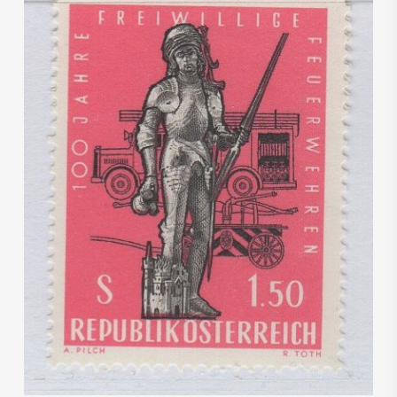
€
1,00
€
0,60