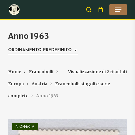
Skip
Menu
to
search
Close
main
Menu
content
Anno 1963
ORDINAMENTO PREDEFINITO
Home
Francobolli
Visualizzazione di 2 risultati
Europa
Austria
Francobolli singoli e serie
complete
Anno 1963
IN OFFERTA!