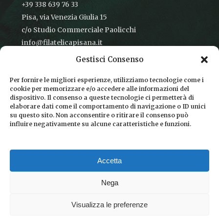
+39 338 639 76 33
Pisa, via Venezia Giulia 15
c/o Studio Commerciale Paolicchi
info@filatelicapisana.it
Gestisci Consenso
Per fornire le migliori esperienze, utilizziamo tecnologie come i
cookie per memorizzare e/o accedere alle informazioni del
CONDIZIONI DI VENDITA
dispositivo. Il consenso a queste tecnologie ci permetterà di
elaborare dati come il comportamento di navigazione o ID unici
INFORMATIVA SULLA PRIVACY
su questo sito. Non acconsentire o ritirare il consenso può
influire negativamente su alcune caratteristiche e funzioni.
COOKIE POLICY
DICONO DI NOI
Accetta
CHI SIAMO
Nega
Visualizza le preferenze
© 2026 Filatelica Pisana.