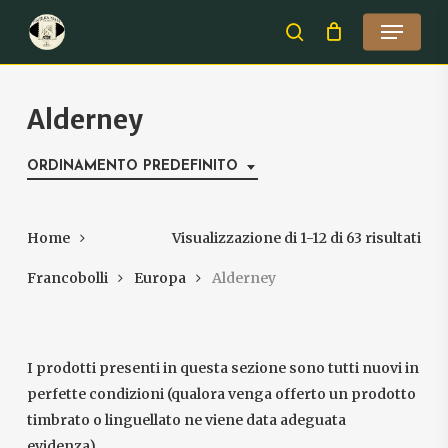
Skip
Menu
to
search
Close
main
Menu
content
Alderney
ORDINAMENTO PREDEFINITO
Home
Visualizzazione di 1-12 di 63 risultati
Francobolli
Europa
Alderney
I prodotti presenti in questa sezione sono tutti nuovi in
perfette condizioni (qualora venga offerto un prodotto
timbrato o linguellato ne viene data adeguata
evidenza).