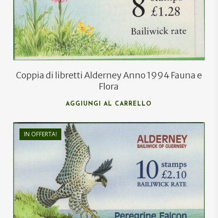
€
10,00
Coppia di libretti Alderney Anno 1994 Fauna e
Flora
AGGIUNGI AL CARRELLO
IN OFFERTA!
€
27,00
€
16,50