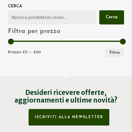
CERCA
Cerca
Filtra per prezzo
PRE
PRE
Prezzo:
€0
—
€60
Filtra
MIN
MA
Desideri ricevere offerte,
aggiornamenti e ultime novità?
ISCRIVITI ALLA NEWSLETTER