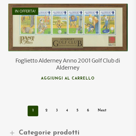
IN OFFERTA!
€
12,50
€
7,50
Foglietto Alderney Anno 2001 Golf Club di
Alderney
AGGIUNGI AL CARRELLO
1
2
3
4
5
6
Next
Categorie prodotti