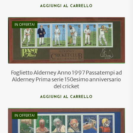
AGGIUNGI AL CARRELLO
IN OFFERTA!
€
13,00
€
8,00
Foglietto Alderney Anno 1997 Passatempi ad
Alderney Prima serie 150esimo anniversario
del cricket
AGGIUNGI AL CARRELLO
IN OFFERTA!
€
10,00
€
6,00