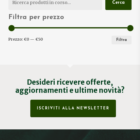
Cerca
Filtra per prezzo
PRE
PRE
Prezzo:
€0
—
€50
Filtra
MIN
MA
Desideri ricevere offerte,
aggiornamenti e ultime novità?
ISCRIVITI ALLA NEWSLETTER