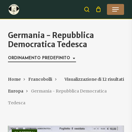
Skip
Menu
to
search
Close
main
Menu
content
Germania - Repubblica
Democratica Tedesca
ORDINAMENTO PREDEFINITO
Home
Francobolli
Visualizzazione di 12 risultati
Europa
Germania - Repubblica Democratica
Tedesca