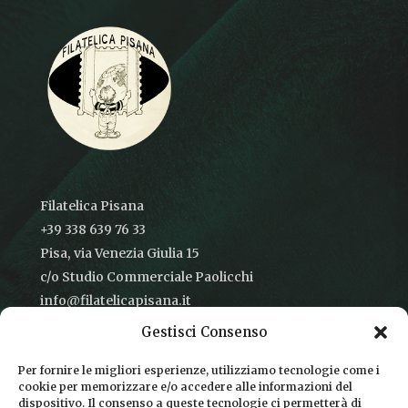
Filatelica Pisana
+39 338 639 76 33
Pisa, via Venezia Giulia 15
c/o Studio Commerciale Paolicchi
info@filatelicapisana.it
Gestisci Consenso
Per fornire le migliori esperienze, utilizziamo tecnologie come i
cookie per memorizzare e/o accedere alle informazioni del
CONDIZIONI DI VENDITA
dispositivo. Il consenso a queste tecnologie ci permetterà di