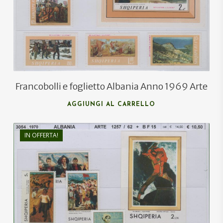
€
4,00
Francobolli e foglietto Albania Anno 1969 Arte
AGGIUNGI AL CARRELLO
IN OFFERTA!
€
8,50
€
5,50