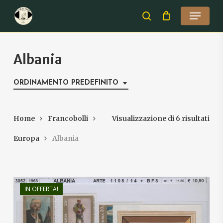
Skip
Menu
to
search
Close
main
Menu
content
Albania
ORDINAMENTO PREDEFINITO
Home
Francobolli
Visualizzazione di 6 risultati
Europa
Albania
IN OFFERTA!