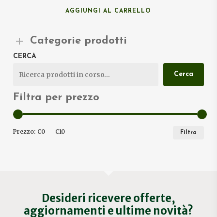
AGGIUNGI AL CARRELLO
Categorie prodotti
CERCA
Cerca
Filtra per prezzo
PRE
PRE
Prezzo:
€0
—
€10
Filtra
MIN
MA
Desideri ricevere offerte,
aggiornamenti e ultime novità?