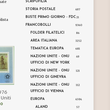
nate
SCRIPOFILIA
STORIA POSTALE
497
BUSTE PRIMO GIORNO - FDC
21
lista
FRANCOBOLLI
9360
FOLDER FILATELICI
86
AREA ITALIANA
3252
TEMATICA EUROPA
681
NAZIONI UNITE - ONU
49
UFFICIO DI NEW YORK
NAZIONI UNITE - ONU
121
UFFICIO DI GINEVRA
NAZIONI UNITE - ONU
112
1976
UFFICIO DI VIENNA
 Uniti
EUROPA
4594
LO
ALAND
57