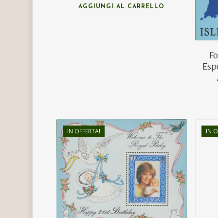
AGGIUNGI AL CARRELLO
F
Espo
IN OFFERTA!
IN O
€
5,00
€
3,00