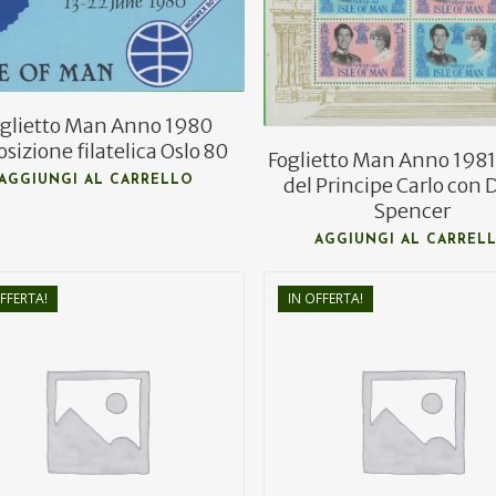
oglietto Man Anno 1980
sizione filatelica Oslo 80
Foglietto Man Anno 198
del Principe Carlo con 
AGGIUNGI AL CARRELLO
Spencer
AGGIUNGI AL CARREL
FFERTA!
IN OFFERTA!
€
5,00
€
5,50
€
3,00
€
3,30