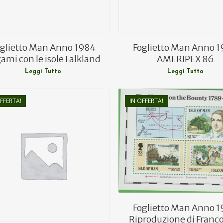
oglietto Man Anno 1984
Foglietto Man Anno 
ami con le isole Falkland
AMERIPEX 86
Leggi Tutto
Leggi Tutto
FFERTA!
IN OFFERTA!
€
8,50
€
5,00
€
5,00
€
3,00
Foglietto Man Anno 
Riproduzione di Franco