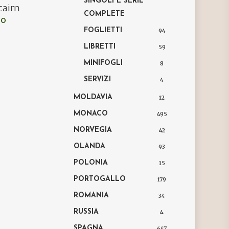
SINGOLI E SERIE
tcairn
COMPLETE
LO
FOGLIETTI
94
LIBRETTI
59
MINIFOGLI
8
SERVIZI
4
MOLDAVIA
12
MONACO
495
NORVEGIA
42
OLANDA
93
POLONIA
15
PORTOGALLO
179
ROMANIA
34
RUSSIA
4
SPAGNA
647