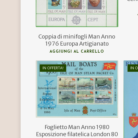
Coppia di minifogli Man Anno
1976 Europa Artigianato
AGGIUNGI AL CARRELLO
IN OFFERTA!
IN O
€
2,00
€
1,20
Foglietto Man Anno 1980
Esposizione filatelica London 80