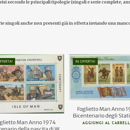
visi secondo le principali tipologie (singoli e serie complete, an
rie singoli anche non presenti già in offerta inviando una manco
FFERTA!
IN OFFERTA!
€
2,50
€
1,25
€
1,50
€
0,80
Foglietto Man Anno 
Bicentenario degli Stati
glietto Man Anno 1974
AGGIUNGI AL CARREL
enario della nascita di W.