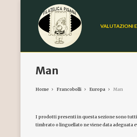
Skip
to
main
VALUTAZIONI E
content
Man
Home
Francobolli
Europa
Man
I prodotti presenti in questa sezione sono tutt
timbrato o linguellato ne viene data adeguata e