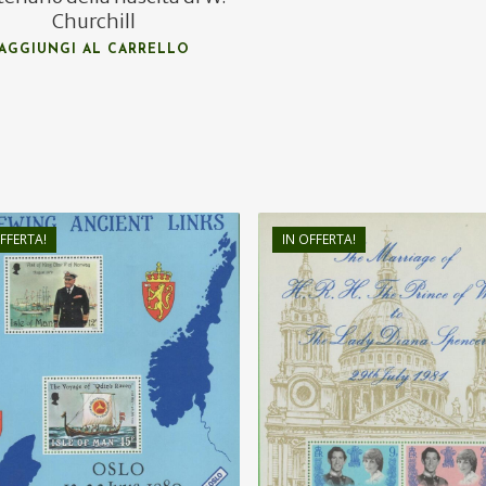
Churchill
AGGIUNGI AL CARRELLO
FFERTA!
IN OFFERTA!
€
1,50
€
4,50
€
1,00
€
2,80