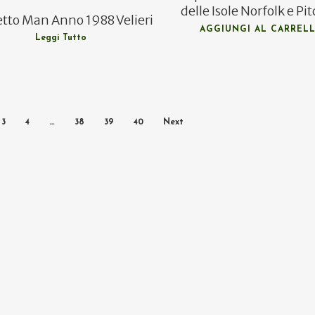
delle Isole Norfolk e Pi
etto Man Anno 1988 Velieri
AGGIUNGI AL CARREL
Leggi Tutto
3
4
…
38
39
40
Next