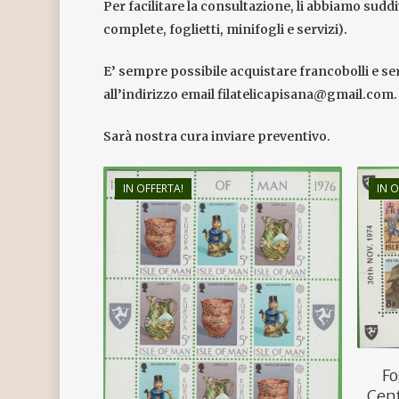
Per facilitare la consultazione, li abbiamo suddi
complete, foglietti, minifogli e servizi).
E’ sempre possibile acquistare francobolli e se
all’indirizzo email filatelicapisana@gmail.com.
Sarà nostra cura inviare preventivo.
IN OFFERTA!
IN O
€
4,50
€
2,80
Hit enter to search or ESC to close
Fo
Cent