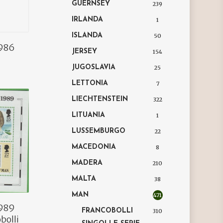
GUERNSEY
239
IRLANDA
1
ISLANDA
50
1986
JERSEY
154
JUGOSLAVIA
25
LETTONIA
7
LIECHTENSTEIN
322
LITUANIA
1
LUSSEMBURGO
22
MACEDONIA
8
MADERA
210
MALTA
38
MAN
471
1989
FRANCOBOLLI
310
bolli