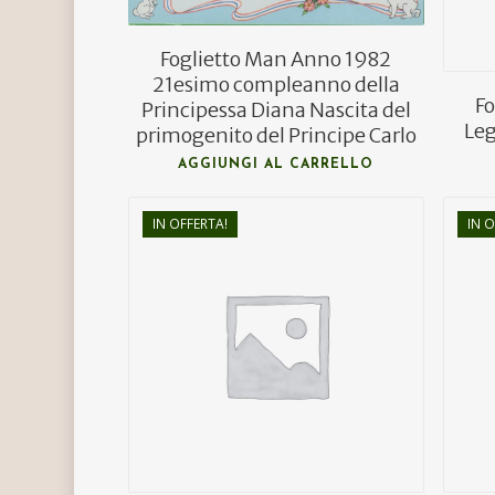
Foglietto Man Anno 1982
21esimo compleanno della
F
Principessa Diana Nascita del
Leg
primogenito del Principe Carlo
AGGIUNGI AL CARRELLO
IN OFFERTA!
IN O
€
9,00
€
5,50