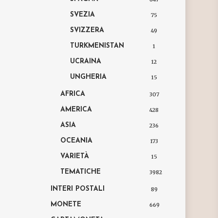
SVEZIA
75
SVIZZERA
49
TURKMENISTAN
1
UCRAINA
12
UNGHERIA
15
AFRICA
307
AMERICA
428
ASIA
236
OCEANIA
173
VARIETÀ
15
TEMATICHE
3982
INTERI POSTALI
89
MONETE
669