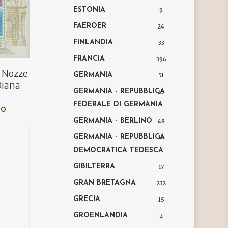
ESTONIA
9
FAEROER
24
FINLANDIA
33
FRANCIA
396
1 Nozze
GERMANIA
51
Diana
GERMANIA - REPUBBLICA
25
FEDERALE DI GERMANIA
LO
GERMANIA - BERLINO
48
GERMANIA - REPUBBLICA
12
DEMOCRATICA TEDESCA
GIBILTERRA
17
GRAN BRETAGNA
232
GRECIA
15
GROENLANDIA
2