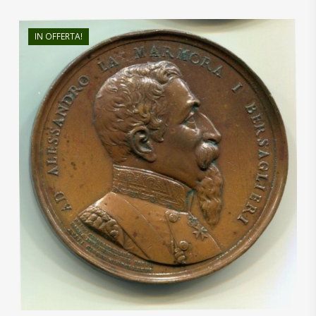
IN OFFERTA!
€
85,00
€
80,00