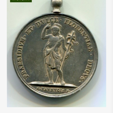
€
25,00
€
23,00