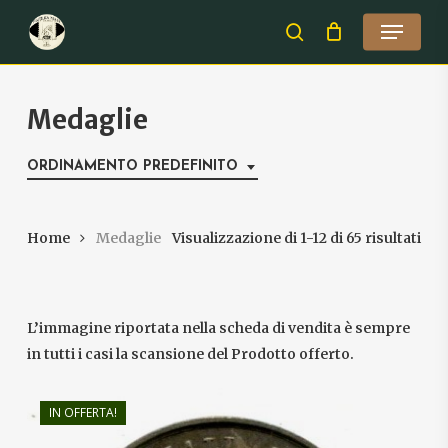
Skip
Menu
to
search
Close
main
Menu
content
Medaglie
ORDINAMENTO PREDEFINITO
Home
Medaglie
Visualizzazione di 1-12 di 65 risultati
L’immagine riportata nella scheda di vendita è sempre
in tutti i casi la scansione del Prodotto offerto.
IN OFFERTA!