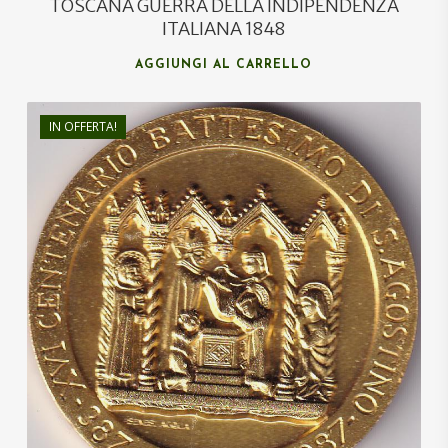
TOSCANA GUERRA DELLA INDIPENDENZA
ITALIANA 1848
AGGIUNGI AL CARRELLO
IN OFFERTA!
€
100,00
€
70,00