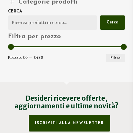
Categorie prodotti
CERCA
Cerca
Filtra per prezzo
PRE
PRE
Prezzo:
€0
—
€480
Filtra
MIN
MA
Desideri ricevere offerte,
aggiornamenti e ultime novità?
ISCRIVITI ALLA NEWSLETTER