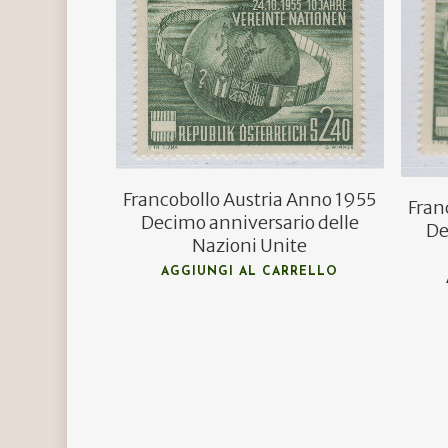
€
22,00
€
13,50
Francobollo Austria Anno 1955
Fran
Decimo anniversario delle
De
Nazioni Unite
AGGIUNGI AL CARRELLO
Hit enter to search or ESC to close