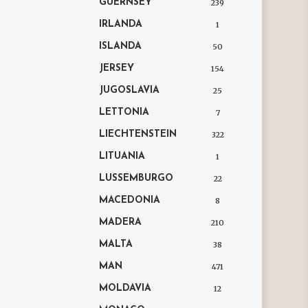
GUERNSEY
239
IRLANDA
1
ISLANDA
50
JERSEY
154
JUGOSLAVIA
25
LETTONIA
7
LIECHTENSTEIN
322
LITUANIA
1
LUSSEMBURGO
22
MACEDONIA
8
MADERA
210
MALTA
38
MAN
471
MOLDAVIA
12