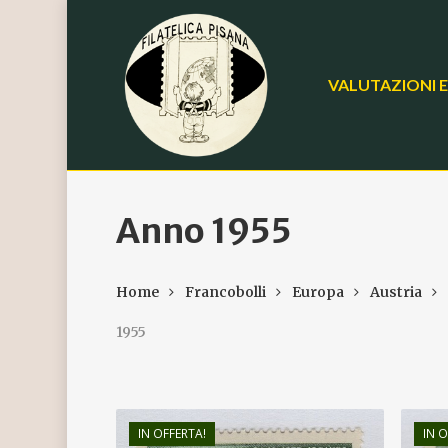
Skip
to
main
VALUTAZIONI E
content
Anno 1955
Home
Francobolli
Europa
Austria
1955
IN OFFERTA!
IN O