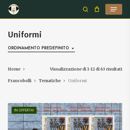
Skip
Menu
to
search
Close
main
Menu
content
Uniformi
ORDINAMENTO PREDEFINITO
Home
Visualizzazione di 1-12 di 63 risultati
Francobolli
Tematiche
Uniformi
IN OFFERTA!