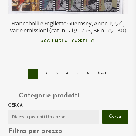
Francobolli e Foglietto Guernsey, Anno 1996,
Varie emissioni (cat. n. 719-723, BF n. 29-30)
AGGIUNGI AL CARRELLO
1
2
3
4
5
6
Next
Categorie prodotti
CERCA
Cerca
Filtra per prezzo