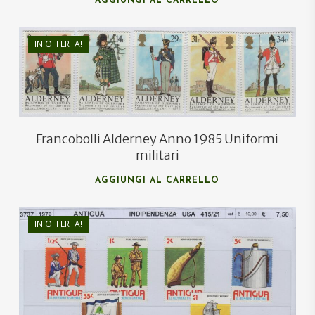
AGGIUNGI AL CARRELLO
€
12,00
IN OFFERTA!
€
7,20
Francobolli Alderney Anno 1985 Uniformi
militari
AGGIUNGI AL CARRELLO
IN OFFERTA!
€
10,00
€
7,00