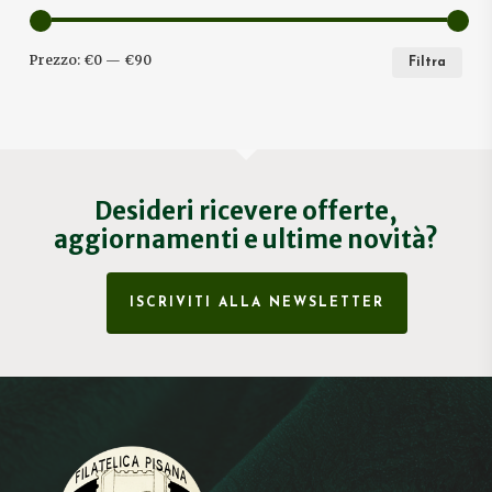
PRE
PRE
Prezzo:
€0
—
€90
Filtra
MIN
MA
Desideri ricevere offerte,
aggiornamenti e ultime novità?
ISCRIVITI ALLA NEWSLETTER