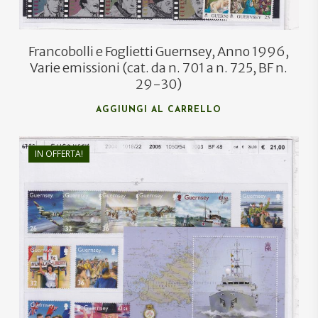
Francobolli e Foglietti Guernsey, Anno 1996,
Varie emissioni (cat. da n. 701 a n. 725, BF n.
29-30)
AGGIUNGI AL CARRELLO
IN OFFERTA!
€
29,25
€
14,00