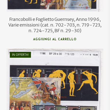
Francobolli e Foglietto Guernsey, Anno 1996,
Varie emissioni (cat. n. 702-703, n. 719-723,
n. 724-725, BF n. 29-30)
AGGIUNGI AL CARRELLO
IN OFFERTA!
€
21,20
€
11,50