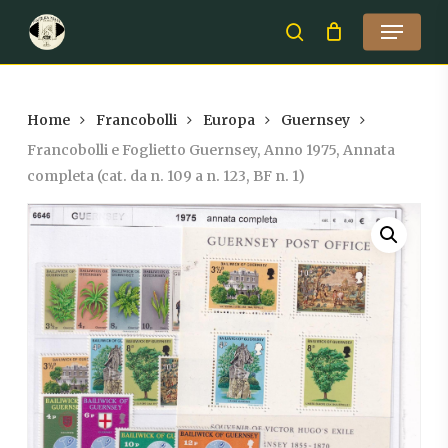
Skip
Menu
to
search
Close
main
Menu
content
Home
Francobolli
Europa
Guernsey
Francobolli e Foglietto Guernsey, Anno 1975, Annata
completa (cat. da n. 109 a n. 123, BF n. 1)