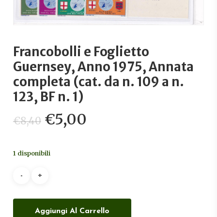
Francobolli e Foglietto
Guernsey, Anno 1975, Annata
completa (cat. da n. 109 a n.
123, BF n. 1)
Il
Il
€
5,00
€
8,40
prezzo
prezzo
originale
attuale
1 disponibili
era:
è:
€8,40.
€5,00.
Aggiungi Al Carrello