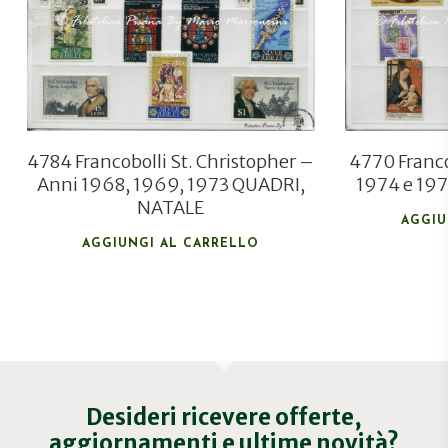
€
3,80
4784 Francobolli St. Christopher –
4770 Franc
Anni 1968, 1969, 1973 QUADRI,
1974 e 19
NATALE
AGGIU
AGGIUNGI AL CARRELLO
Desideri ricevere offerte,
aggiornamenti e ultime novità?