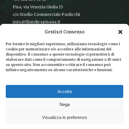
Pisa, via Venezia Giulia 15
c/o Studio Commerciale Paolicchi
info@filatelicapisana.it
Gestisci Consenso
Per fornire le migliori esperienze, utilizziamo tecnologie come i
cookie per memorizzare e/o accedere alle informazioni del
CONDIZIONI DI VENDITA
dispositivo. Il consenso a queste tecnologie ci permetterà di
elaborare dati come il comportamento di navigazione o ID unici
INFORMATIVA SULLA PRIVACY
su questo sito. Non acconsentire o ritirare il consenso può
influire negativamente su alcune caratteristiche e funzioni.
COOKIE POLICY
DICONO DI NOI
Accetta
CHI SIAMO
Nega
Visualizza le preferenze
© 2026 Filatelica Pisana.