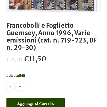
Francobolli e Foglietto
Guernsey, Anno 1996, Varie
emissioni (cat. n. 719-723, BF
n. 29-30)
Il
Il
€
11,50
€
21,20
prezzo
prezzo
originale
attuale
1 disponibili
era:
è:
€21,20.
€11,50.
Aggiungi Al Carrello