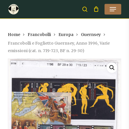
Skip
Menu
to
search
Close
main
Menu
content
Home
Francobolli
Europa
Guernsey
Francobolli e Foglietto Guernsey, Anno 1996, Varie
emissioni (cat. n. 719-723, BF n. 29-30)