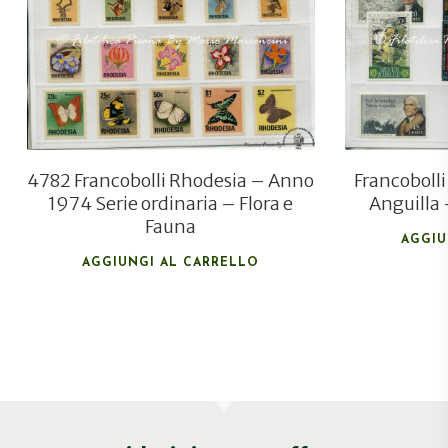
€
26,00
€
18,00
4782 Francobolli Rhodesia – Anno
Francobolli
1974 Serie ordinaria – Flora e
Anguilla
Fauna
AGGIU
AGGIUNGI AL CARRELLO