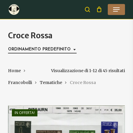
Skip
Menu
to
search
Close
main
Menu
content
Croce Rossa
ORDINAMENTO PREDEFINITO
Home
Visualizzazione di 1-12 di 45 risultati
Francobolli
Tematiche
Croce Rossa
IN OFFERTA!