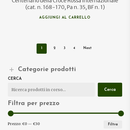
Centenario della Croce Rossa Internazionale
(cat. n. 168-170, Pa n. 35, BF n. 1)
AGGIUNGI AL CARRELLO
1
2
3
4
Next
Categorie prodotti
CERCA
Cerca
Filtra per prezzo
PRE
PRE
Prezzo:
€0
—
€30
Filtra