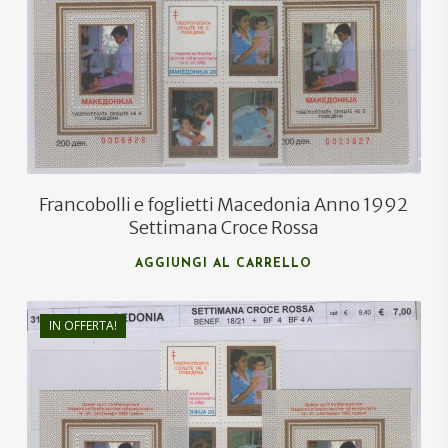
€
9,40
€
6,50
Francobolli e foglietti Macedonia Anno 1992
Settimana Croce Rossa
AGGIUNGI AL CARRELLO
IN OFFERTA!
€
9,40