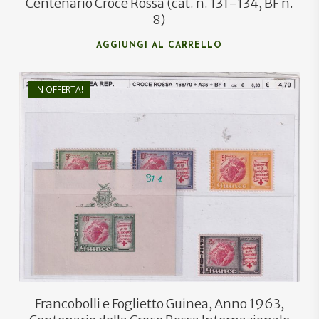
Centenario Croce Rossa (cat. n. 131-134, BF n.
8)
AGGIUNGI AL CARRELLO
IN OFFERTA!
€
6,30
€
3,50
Francobolli e Foglietto Guinea, Anno 1963,