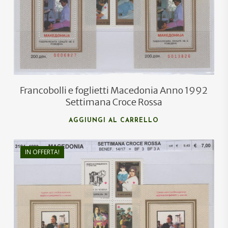
€
6,50
Francobolli e foglietti Macedonia Anno 1992
Settimana Croce Rossa
AGGIUNGI AL CARRELLO
IN OFFERTA!
€
9,40
€
6,00