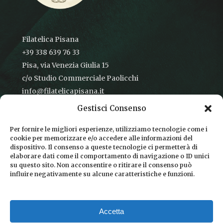
Filatelica Pisana
+39 338 639 76 33
Pisa, via Venezia Giulia 15
c/o Studio Commerciale Paolicchi
info@filatelicapisana.it
Gestisci Consenso
Per fornire le migliori esperienze, utilizziamo tecnologie come i
cookie per memorizzare e/o accedere alle informazioni del
CONDIZIONI DI VENDITA
dispositivo. Il consenso a queste tecnologie ci permetterà di
elaborare dati come il comportamento di navigazione o ID unici
INFORMATIVA SULLA PRIVACY
su questo sito. Non acconsentire o ritirare il consenso può
influire negativamente su alcune caratteristiche e funzioni.
COOKIE POLICY
DICONO DI NOI
Accetta
CHI SIAMO