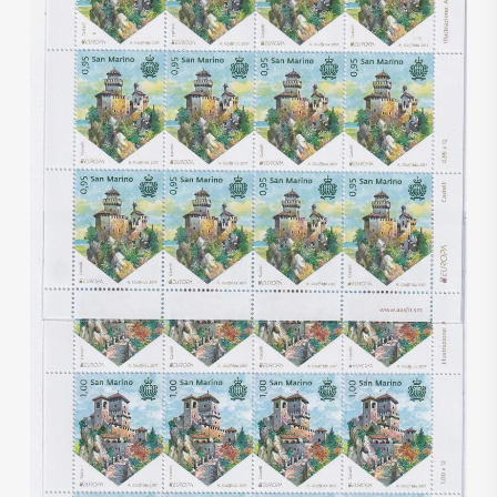
€
58,00
€
35,00