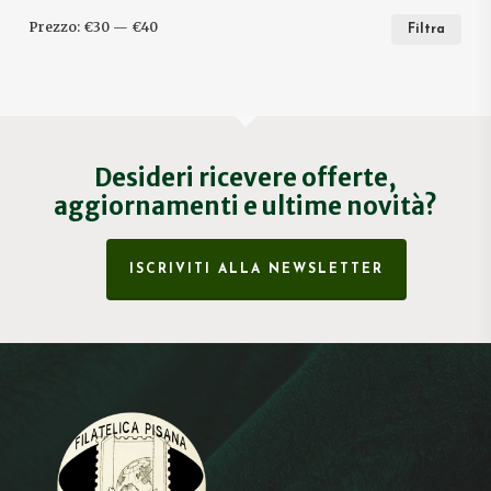
PRE
PRE
Prezzo:
€30
—
€40
Filtra
MIN
MA
Desideri ricevere offerte,
aggiornamenti e ultime novità?
ISCRIVITI ALLA NEWSLETTER