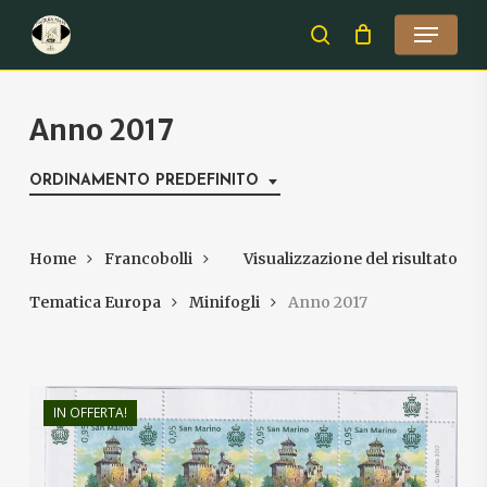
Skip
Menu
to
search
Close
main
Menu
content
Anno 2017
ORDINAMENTO PREDEFINITO
Home
Francobolli
Visualizzazione del risultato
Tematica Europa
Minifogli
Anno 2017
IN OFFERTA!