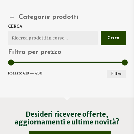
Categorie prodotti
CERCA
Cerca
Filtra per prezzo
PRE
PRE
Prezzo:
€10
—
€30
Filtra
MIN
MA
Desideri ricevere offerte,
aggiornamenti e ultime novità?