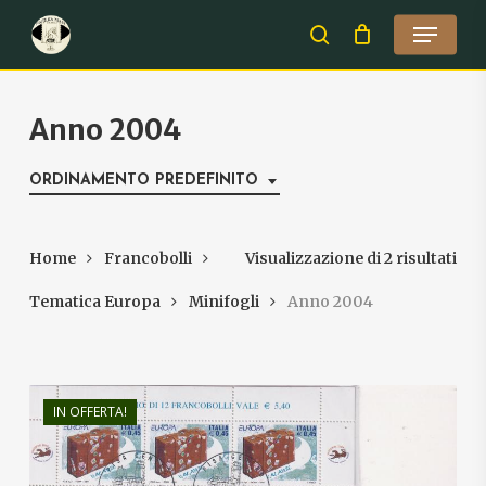
Skip
Menu
to
search
Close
main
Menu
content
Anno 2004
ORDINAMENTO PREDEFINITO
Home
Francobolli
Visualizzazione di 2 risultati
Tematica Europa
Minifogli
Anno 2004
IN OFFERTA!