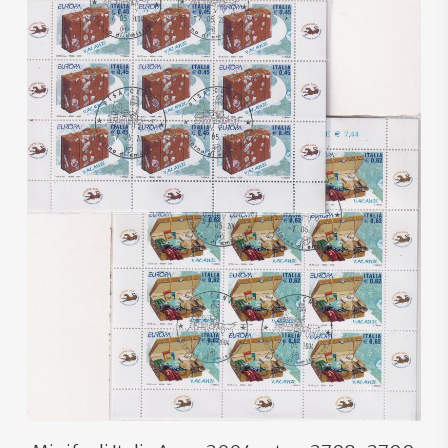
€
36,00
€
22,00