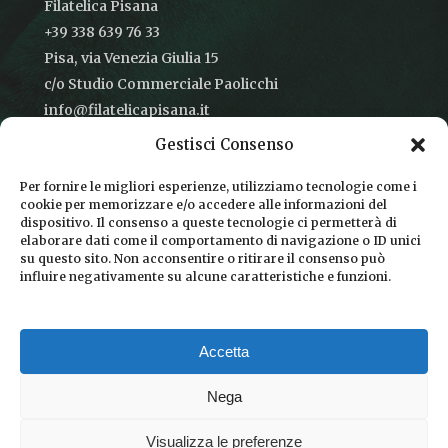
Filatelica Pisana
+39 338 639 76 33
Pisa, via Venezia Giulia 15
c/o Studio Commerciale Paolicchi
info@filatelicapisana.it
Gestisci Consenso
Per fornire le migliori esperienze, utilizziamo tecnologie come i
cookie per memorizzare e/o accedere alle informazioni del
CONDIZIONI DI VENDITA
dispositivo. Il consenso a queste tecnologie ci permetterà di
elaborare dati come il comportamento di navigazione o ID unici
INFORMATIVA SULLA PRIVACY
su questo sito. Non acconsentire o ritirare il consenso può
influire negativamente su alcune caratteristiche e funzioni.
COOKIE POLICY
DICONO DI NOI
Accetta
CHI SIAMO
Nega
Visualizza le preferenze