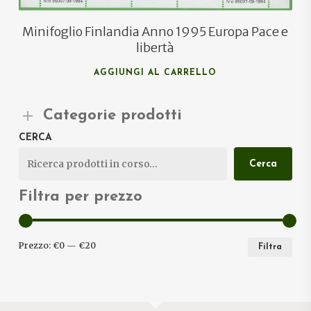
Minifoglio Finlandia Anno 1995 Europa Pace e
libertà
AGGIUNGI AL CARRELLO
Categorie prodotti
CERCA
Cerca
Filtra per prezzo
PRE
PRE
Prezzo:
€0
—
€20
Filtra
MIN
MA