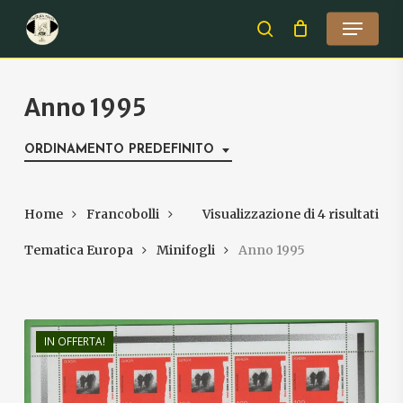
Skip
Menu
to
search
Close
main
Menu
content
Anno 1995
ORDINAMENTO PREDEFINITO
Home
Francobolli
Visualizzazione di 4 risultati
Tematica Europa
Minifogli
Anno 1995
IN OFFERTA!