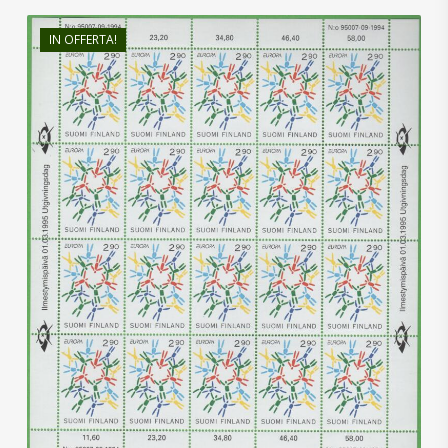
IN OFFERTA!
€
18,00
€
12,00