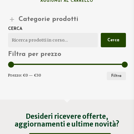
AGGIUNGI AL CARRELLO
Categorie prodotti
CERCA
Cerca
Filtra per prezzo
PRE
PRE
Prezzo:
€0
—
€30
Filtra
MIN
MA
Desideri ricevere offerte,
aggiornamenti e ultime novità?