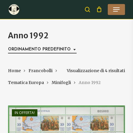
Skip
Menu
to
search
Close
main
Menu
content
Anno 1992
ORDINAMENTO PREDEFINITO
Home
Francobolli
Visualizzazione di 4 risultati
Tematica Europa
Minifogli
Anno 1992
IN OFFERTA!