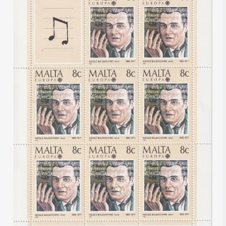
€
6,00
€
3,00