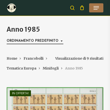
Skip
Menu
to
search
Close
main
Menu
content
Anno 1985
ORDINAMENTO PREDEFINITO
Home
Francobolli
Visualizzazione di 9 risultati
Tematica Europa
Minifogli
Anno 1985
IN OFFERTA!
€
12,00