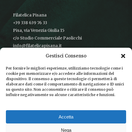
Filatelica Pisana
+39 338 639 76 33
Pisa, via Venezia Giulia 15
c/o Studio Commerciale Paolicchi
info@filatelicapisana.it
Gestisci Consenso
Per fornire le migliori esperienze, utilizziamo tecnologie come i
cookie per memorizzare e/o accedere alle informazioni del
CONDIZIONI DI VENDITA
dispositivo. Il consenso a queste tecnologie ci permetterà di
elaborare dati come il comportamento di navigazione o ID unici
INFORMATIVA SULLA PRIVACY
su questo sito. Non acconsentire o ritirare il consenso può
influire negativamente su alcune caratteristiche e funzioni.
COOKIE POLICY
DICONO DI NOI
Accetta
CHI SIAMO
Nega