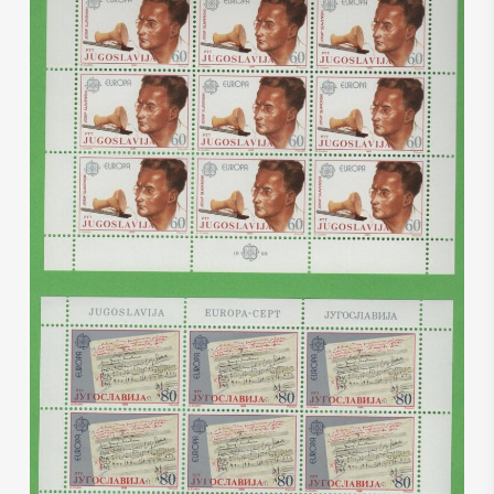
€
2,00
€
1,20