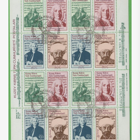
€
20,00
€
12,00