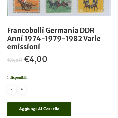
Francobolli Germania DDR
Anni 1974-1979-1982 Varie
emissioni
Il
Il
€
4,00
€
5,80
prezzo
prezzo
originale
attuale
1 disponibili
era:
è:
€5,80.
€4,00.
Aggiungi Al Carrello