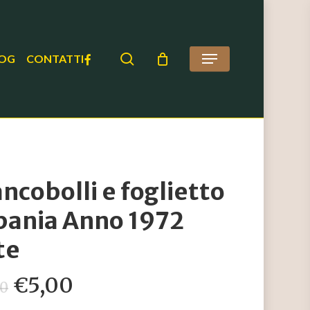
search
FACEBOOK
OG
CONTATTI
Menu
ancobolli e foglietto
bania Anno 1972
te
Il
Il
€
5,00
50
prezzo
prezzo