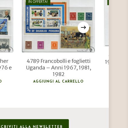
IN OFFERTA!
IN OFFERTA
€
17,00
€
11,50
6 Franco
pher
4789 Francobolli e foglietti
1948 Noz
976 e
Uganda – Anni 1967, 1981,
1982
AGGIU
O
AGGIUNGI AL CARRELLO
SCRIVITI ALLA NEWSLETTER