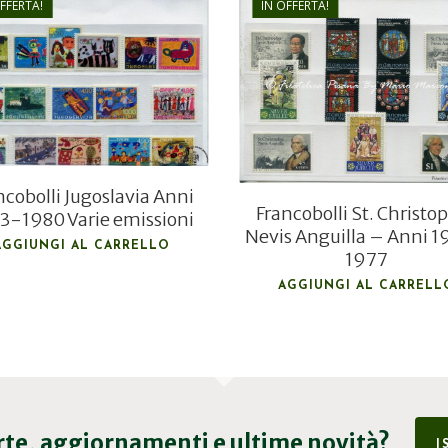
OFFERTA!
IN OFFERTA!
€
6,00
€
6,80
€
4,00
€
5,10
ncobolli Jugoslavia Anni
Francobolli St. Christo
3-1980 Varie emissioni
Nevis Anguilla – Anni 1
AGGIUNGI AL CARRELLO
1977
AGGIUNGI AL CARRELL
erte, aggiornamenti e ultime novità?
I