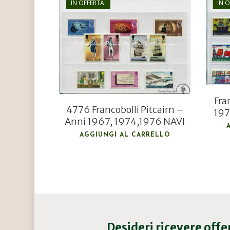
IN OFFERTA!
IN 
€
10,00
€
7,20
Fra
4776 Francobolli Pitcairn –
197
Anni 1967, 1974,1976 NAVI
AGGIUNGI AL CARRELLO
Desideri ricevere off