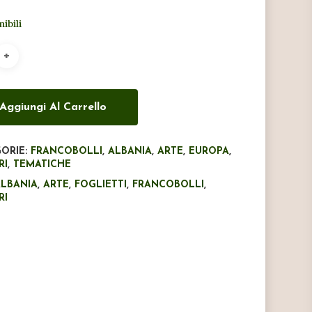
originale
attuale
nibili
era:
è:
€8,50.
€5,00.
Aggiungi Al Carrello
ORIE:
FRANCOBOLLI
,
ALBANIA
,
ARTE
,
EUROPA
,
RI
,
TEMATICHE
ALBANIA
,
ARTE
,
FOGLIETTI
,
FRANCOBOLLI
,
RI