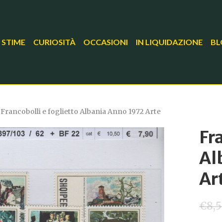
 STIME
CURIOSITÀ
OCCASIONI
IN LIQUIDAZIONE
BL
Francobolli e foglietto Albania Anno 1972 Arte
Fr
Al
Ar
€
8,