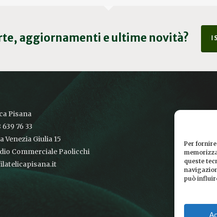
erte, aggiornamenti e ultime novità?
I
ica Pisana
 639 76 33
ia Venezia Giulia 15
Per fornire
udio Commerciale Paolicchi
memorizzar
queste tec
latelicapisana.it
navigazione
può influi
Ac