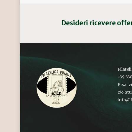
Desideri ricevere off
Filatel
+39 338
Pisa, v
c/o St
info@fi