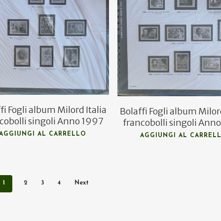
€
14,50
€
17,50
€
10,00
€
11,00
fi Fogli album Milord Italia
Bolaffi Fogli album Milord
cobolli singoli Anno 1997
francobolli singoli Ann
AGGIUNGI AL CARRELLO
AGGIUNGI AL CARREL
1
2
3
4
Next