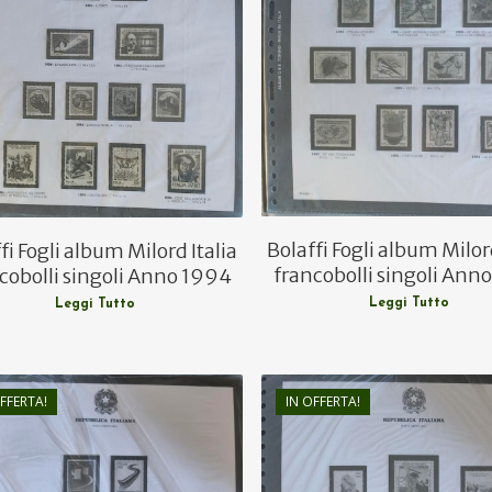
€
18,50
€
16,00
€
12,00
€
10,00
Bolaffi Fogli album Milord
fi Fogli album Milord Italia
francobolli singoli Ann
cobolli singoli Anno 1994
Leggi Tutto
Leggi Tutto
FFERTA!
IN OFFERTA!