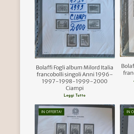
€
45,00
€
27,00
Bolaf
Bolaffi Fogli album Milord Italia
fran
francobolli singoli Anni 1996-
1997-1998-1999-2000
Ciampi
Leggi Tutto
IN OFFERTA!
IN O