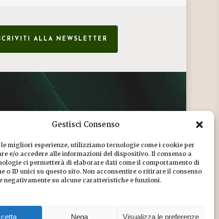
SCRIVITI ALLA NEWSLETTER
CONDIZIONI DI VENDITA
Gestisci Consenso
INFORMATIVA SULLA PRIVACY
 le migliori esperienze, utilizziamo tecnologie come i cookie per
COOKIE POLICY
e e/o accedere alle informazioni del dispositivo. Il consenso a
nologie ci permetterà di elaborare dati come il comportamento di
DICONO DI NOI
 o ID unici su questo sito. Non acconsentire o ritirare il consenso
re negativamente su alcune caratteristiche e funzioni.
CHI SIAMO
cetta
Nega
Visualizza le preferenze