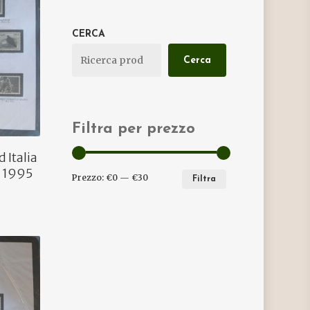
CERCA
Cerca
Filtra per prezzo
 Italia
o 1995
PREZZO
PREZZO
Prezzo:
€0
—
€30
Filtra
MIN
MAX