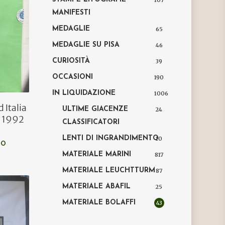
107
MANIFESTI
MEDAGLIE
65
MEDAGLIE SU PISA
46
CURIOSITÀ
39
OCCASIONI
190
IN LIQUIDAZIONE
1006
 Italia
ULTIME GIACENZE
24
o 1992
CLASSIFICATORI
LENTI DI INGRANDIMENTO
10
LO
MATERIALE MARINI
817
MATERIALE LEUCHTTURM
87
MATERIALE ABAFIL
25
MATERIALE BOLAFFI
43