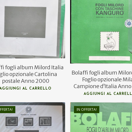
€
2,00
€
6,00
€
1,00
€
1,80
fi fogli album Milord Italia
Bolaffi fogli album Milord
glio opzionale Cartolina
Foglio opzionale Mi
postale Anno 2000
Campione d’Italia Ann
AGGIUNGI AL CARRELLO
AGGIUNGI AL CARREL
FFERTA!
IN OFFERTA!