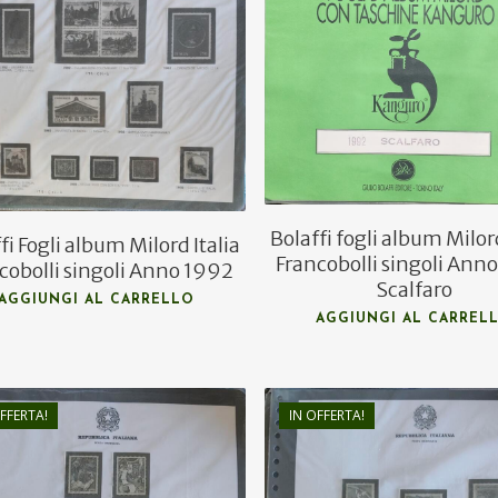
€
25,00
€
14,00
€
8,00
€
9,00
Bolaffi fogli album Milord
fi Fogli album Milord Italia
Francobolli singoli Ann
cobolli singoli Anno 1992
Scalfaro
AGGIUNGI AL CARRELLO
AGGIUNGI AL CARREL
FFERTA!
IN OFFERTA!