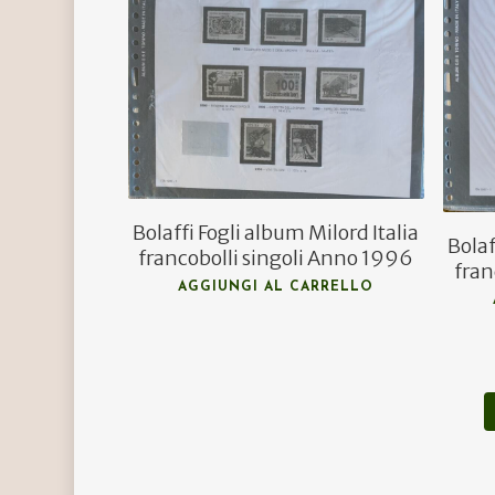
€
14,50
€
11,00
Bolaffi Fogli album Milord Italia
Bolaf
francobolli singoli Anno 1996
fran
AGGIUNGI AL CARRELLO