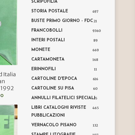
SCRIPOFILIA
STORIA POSTALE
497
BUSTE PRIMO GIORNO - FDC
21
FRANCOBOLLI
9360
INTERI POSTALI
89
MONETE
669
CARTAMONETA
168
ERINNOFILI
11
 Italia
CARTOLINE D'EPOCA
616
lan
o 1992
CARTOLINE SU PISA
60
LO
ANNULLI FILATELICI SPECIALI
35
LIBRI CATALOGHI RIVISTE
465
PUBBLICAZIONI
VERNACOLO PISANO
132
STAMPE LITOGRAFIE