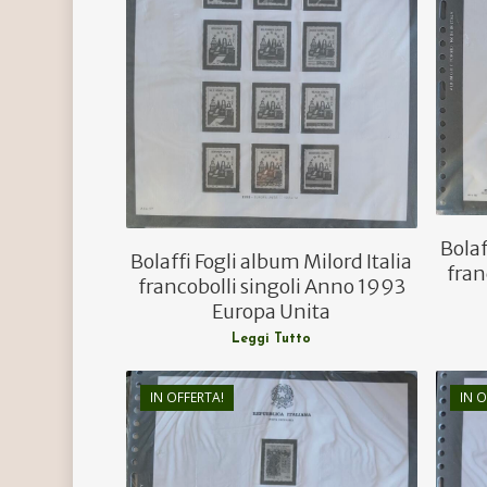
€
12,50
€
9,00
Bolaf
Bolaffi Fogli album Milord Italia
fran
francobolli singoli Anno 1993
Europa Unita
Leggi Tutto
IN OFFERTA!
IN O