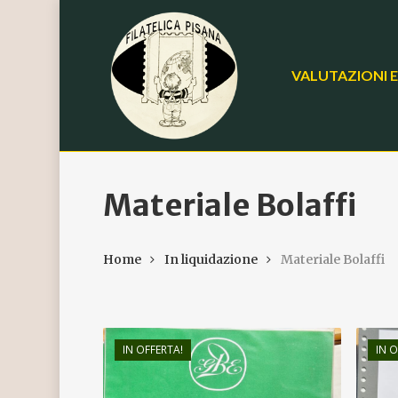
Skip
to
main
VALUTAZIONI E
content
Materiale Bolaffi
Home
In liquidazione
Materiale Bolaffi
IN OFFERTA!
IN O