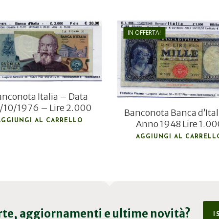
IN OFFERTA!
€
80,00
€
20,00
€
50,00
nconota Italia – Data
/10/1976 – Lire 2.000
Banconota Banca d’Ital
AGGIUNGI AL CARRELLO
Anno 1948 Lire 1.00
AGGIUNGI AL CARRELL
erte, aggiornamenti e ultime novità?
I