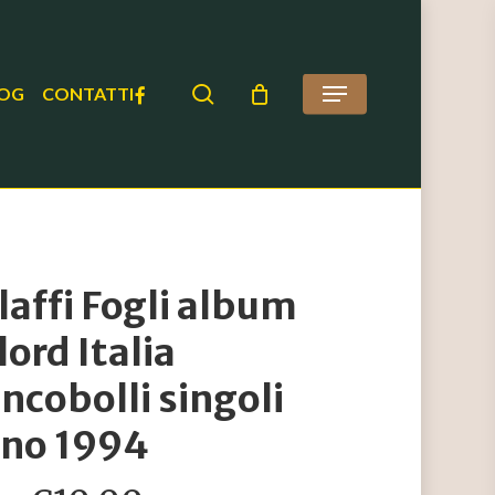
search
FACEBOOK
OG
CONTATTI
Menu
laffi Fogli album
lord Italia
ancobolli singoli
no 1994