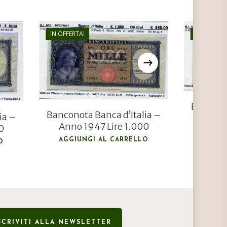
IN OFFERTA!
IN OFFERTA
€
80,00
€
50,00
Banconot
Banconota Banca d’Italia –
ia –
Anno 
Anno 1947 Lire 1.000
0
AGGIU
AGGIUNGI AL CARRELLO
O
SCRIVITI ALLA NEWSLETTER