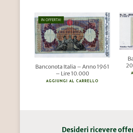
IN OFFERTA!
€
200,00
€
170,00
Ba
20
Banconota Italia – Anno 1961
– Lire 10.000
AGGIUNGI AL CARRELLO
Desideri ricevere off