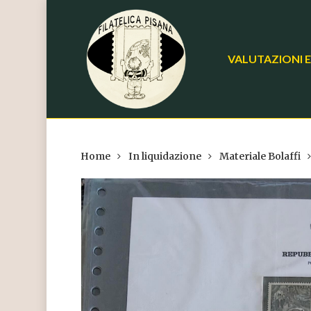
Skip
to
main
VALUTAZIONI E
content
Home
In liquidazione
Materiale Bolaffi