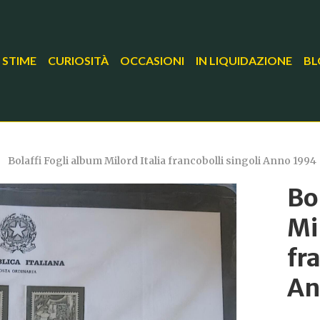
 STIME
CURIOSITÀ
OCCASIONI
IN LIQUIDAZIONE
BL
Bolaffi Fogli album Milord Italia francobolli singoli Anno 1994
Bo
Mi
fr
An