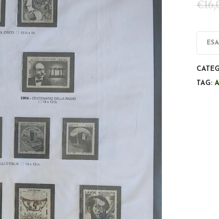
€
16,
ES
CATEG
TAG: