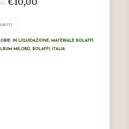
Il
Il
€
10,00
00
prezzo
prezzo
originale
attuale
era:
è:
AURITO
€16,00.
€10,00.
ORIE:
IN LIQUIDAZIONE
,
MATERIALE BOLAFFI
ALBUM MILORD
,
BOLAFFI
,
ITALIA