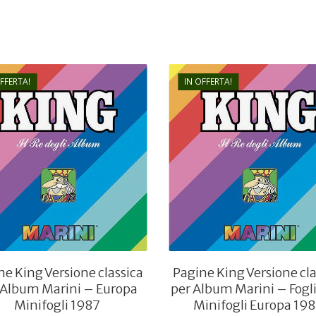
OFFERTA!
IN OFFERTA!
€
18,00
€
25,00
€
7,20
€
10,00
ne King Versione classica
Pagine King Versione cla
 Album Marini – Europa
per Album Marini – Fogli
Minifogli 1987
Minifogli Europa 19