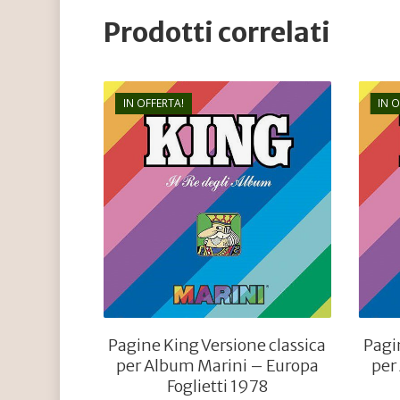
Prodotti correlati
IN OFFERTA!
IN 
€
12,00
€
4,80
Pagine King Versione classica
Pagi
per Album Marini – Europa
per
Foglietti 1978