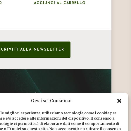
O
AGGIUNGI AL CARRELLO
AGGIU
SCRIVITI ALLA NEWSLETTER
CONDIZIONI DI VENDITA
Gestisci Consenso
INFORMATIVA SULLA PRIVACY
 le migliori esperienze, utilizziamo tecnologie come i cookie per
COOKIE POLICY
e e/o accedere alle informazioni del dispositivo. Il consenso a
nologie ci permetterà di elaborare dati come il comportamento di
DICONO DI NOI
 o ID unici su questo sito. Non acconsentire o ritirare il consenso