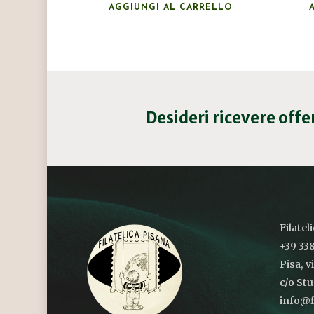
AGGIUNGI AL CARRELLO
Desideri ricevere off
Filatel
+39 338
Pisa, v
c/o St
info@fi