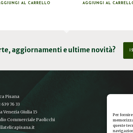
AGGIUNGI AL CARRELLO
AGGIUNGI AL CARRELL
erte, aggiornamenti e ultime novità?
I
ica Pisana
 639 76 33
ia Venezia Giulia 15
Per fornire
udio Commerciale Paolicchi
memorizzar
queste tec
latelicapisana.it
navigazione