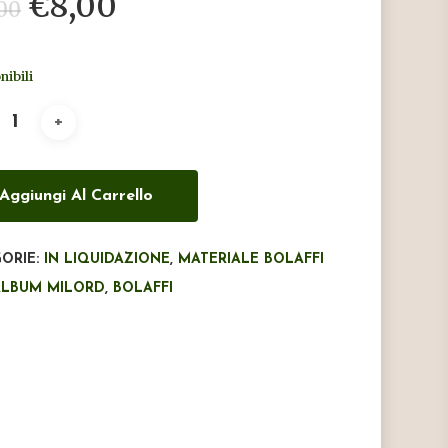
Il
Il
€
8,00
,00
prezzo
prezzo
originale
attuale
nibili
era:
è:
€25,00.
€8,00.
Aggiungi Al Carrello
ORIE:
IN LIQUIDAZIONE
,
MATERIALE BOLAFFI
ALBUM MILORD
,
BOLAFFI