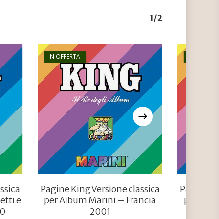
1/2
IN OFFERTA!
IN OFFERTA
€
63,80
€
38,20
ssica
Pagine King Versione classica
Pagine Ki
etti e
per Album Marini – Francia
per Albu
80
2001