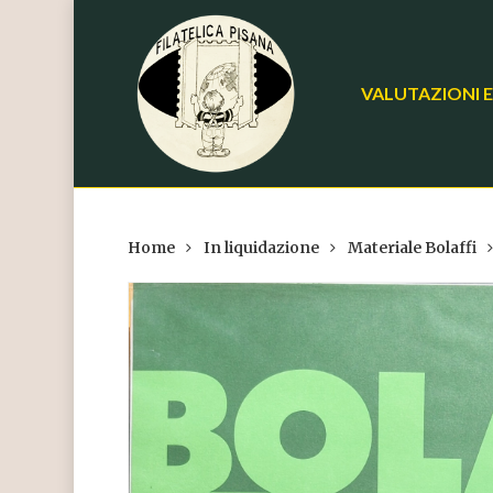
Skip
to
main
VALUTAZIONI E
content
Home
In liquidazione
Materiale Bolaffi