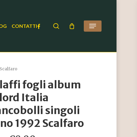
search
FACEBOOK
OG
CONTATTI
Menu
 Scalfaro
laffi fogli album
lord Italia
ancobolli singoli
no 1992 Scalfaro