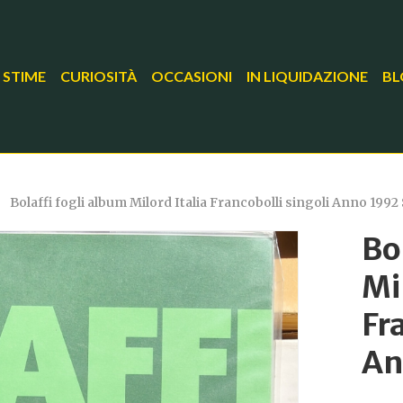
 STIME
CURIOSITÀ
OCCASIONI
IN LIQUIDAZIONE
BL
Bolaffi fogli album Milord Italia Francobolli singoli Anno 1992
Bo
Mi
Fr
An