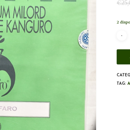
€
25
2 dispo
CATEG
TAG: