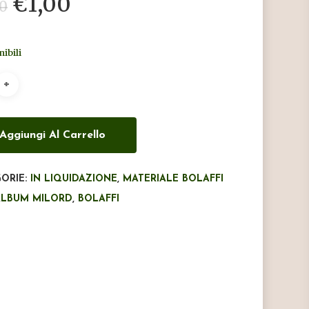
Il
Il
€
1,00
00
prezzo
prezzo
originale
attuale
nibili
era:
è:
€2,00.
€1,00.
Aggiungi Al Carrello
ORIE:
IN LIQUIDAZIONE
,
MATERIALE BOLAFFI
ALBUM MILORD
,
BOLAFFI