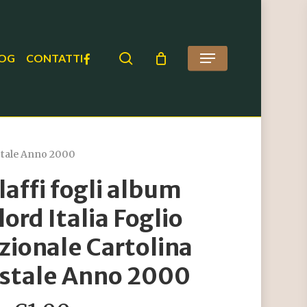
search
FACEBOOK
OG
CONTATTI
Menu
ostale Anno 2000
laffi fogli album
lord Italia Foglio
zionale Cartolina
stale Anno 2000