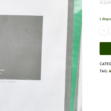
€
2,
1 dispo
CATEG
TAG: