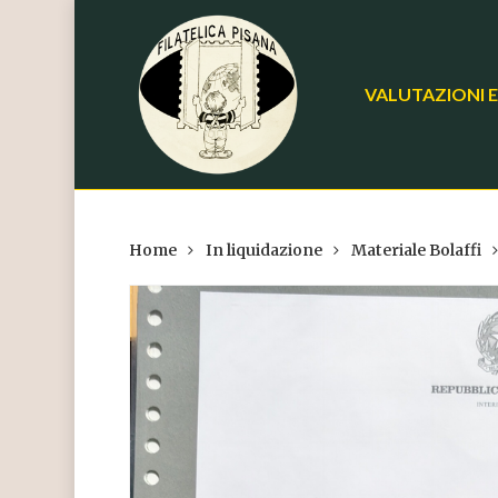
Skip
to
main
VALUTAZIONI E
content
Home
In liquidazione
Materiale Bolaffi