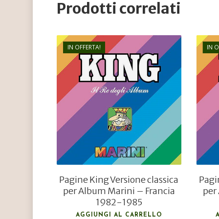
Prodotti correlati
IN OFFERTA!
IN 
€
138,00
€
55,20
Pagine King Versione classica
Pagi
per Album Marini – Francia
per
1982-1985
AGGIUNGI AL CARRELLO