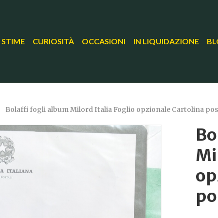
 STIME
CURIOSITÀ
OCCASIONI
IN LIQUIDAZIONE
BL
Bolaffi fogli album Milord Italia Foglio opzionale Cartolina p
Bo
Mi
op
po