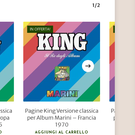
1/2
IN OFFERTA!
IN OFFERTA
€
22,00
€
8,80
ssica
Pagine King Versione classica
Pagine Ki
ropa
per Album Marini – Francia
per Albu
5
1970
O
AGGIUNGI AL CARRELLO
AGGIU