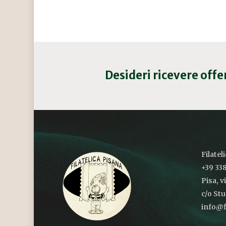
Desideri ricevere off
Filatel
+39 338
Pisa, v
c/o St
info@fi