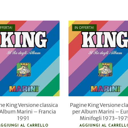
OFFERTA!
IN OFFERTA!
€
42,00
€
36,00
€
16,80
€
14,40
ne King Versione classica
Pagine King Versione cla
 Album Marini – Francia
per Album Marini – Eu
1991
Minifogli 1973-197
AGGIUNGI AL CARRELLO
AGGIUNGI AL CARRELL