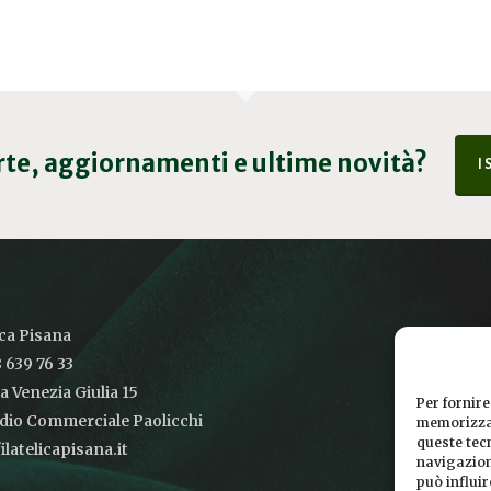
erte, aggiornamenti e ultime novità?
I
ica Pisana
 639 76 33
ia Venezia Giulia 15
Per fornire
udio Commerciale Paolicchi
memorizzar
queste tec
latelicapisana.it
navigazione
può influi