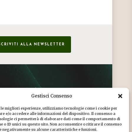
SCRIVITI ALLA NEWSLETTER
CONDIZIONI DI VENDITA
Gestisci Consenso
INFORMATIVA SULLA PRIVACY
 le migliori esperienze, utilizziamo tecnologie come i cookie per
COOKIE POLICY
e e/o accedere alle informazioni del dispositivo. Il consenso a
nologie ci permetterà di elaborare dati come il comportamento di
DICONO DI NOI
 o ID unici su questo sito. Non acconsentire o ritirare il consenso
re negativamente su alcune caratteristiche e funzioni.
CHI SIAMO