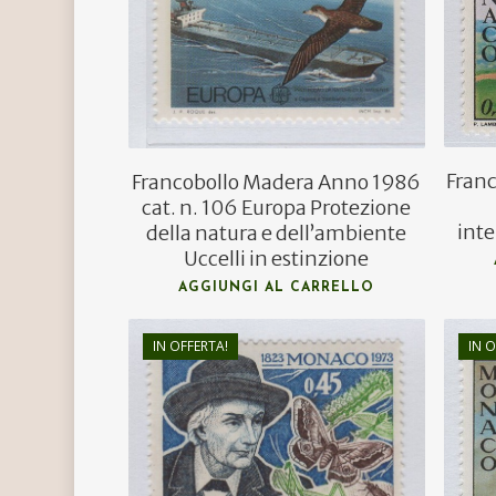
€
1,00
Fran
Francobollo Madera Anno 1986
cat. n. 106 Europa Protezione
int
della natura e dell’ambiente
Uccelli in estinzione
Hit enter to search or ESC to close
AGGIUNGI AL CARRELLO
IN OFFERTA!
IN O
€
3,00
€
1,80