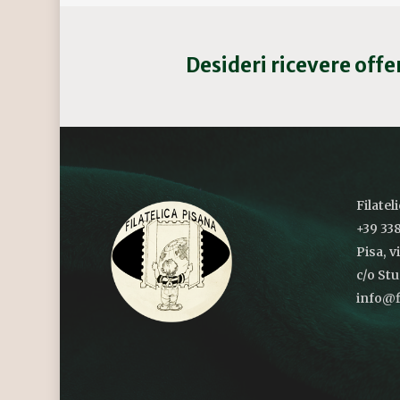
Desideri ricevere off
Filatel
+39 338
Pisa, v
c/o St
info@fi