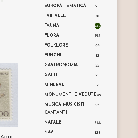
LO
EUROPA
TEMATICA
75
FARFALLE
81
FAUNA
436
FLORA
358
FOLKLORE
99
FUNGHI
12
GASTRONOMIA
22
GATTI
23
MINERALI
2
MONUMENTI E VEDUTE
509
MUSICA MUSICISTI
95
CANTANTI
NATALE
544
NAVI
128
o Anno