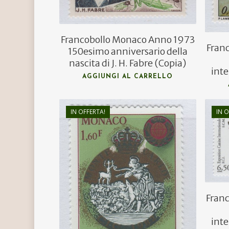
Francobollo Monaco Anno 1973
Fran
150esimo anniversario della
nascita di J. H. Fabre (Copia)
int
AGGIUNGI AL CARRELLO
IN OFFERTA!
IN O
€
1,50
€
0,90
Fran
int