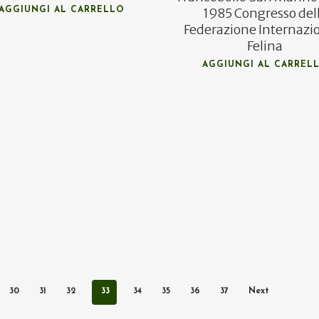
1985 Congresso del
AGGIUNGI AL CARRELLO
Federazione Internazi
Felina
AGGIUNGI AL CARREL
30
31
32
33
34
35
36
37
Next