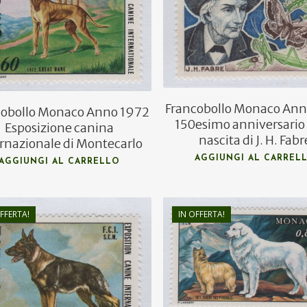
€
2,00
Francobollo Monaco Ann
cobollo Monaco Anno 1972
150esimo anniversario 
Esposizione canina
nascita di J. H. Fabr
ernazionale di Montecarlo
AGGIUNGI AL CARREL
AGGIUNGI AL CARRELLO
FFERTA!
IN OFFERTA!
€
8,00
€
14,00
€
5,00
€
8,50