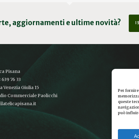
erte, aggiornamenti e ultime novità?
I
ica Pisana
 639 76 33
ia Venezia Giulia 15
Per fornire
udio Commerciale Paolicchi
memorizzar
queste tec
latelicapisana.it
navigazione
può influi
Ac