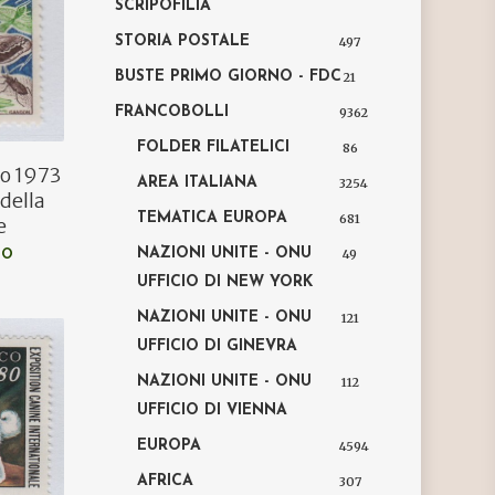
SCRIPOFILIA
STORIA POSTALE
497
BUSTE PRIMO GIORNO - FDC
21
FRANCOBOLLI
9362
FOLDER FILATELICI
86
o 1973
AREA ITALIANA
3254
della
TEMATICA EUROPA
681
e
NAZIONI UNITE - ONU
49
LO
UFFICIO DI NEW YORK
NAZIONI UNITE - ONU
121
UFFICIO DI GINEVRA
NAZIONI UNITE - ONU
112
UFFICIO DI VIENNA
EUROPA
4594
AFRICA
307