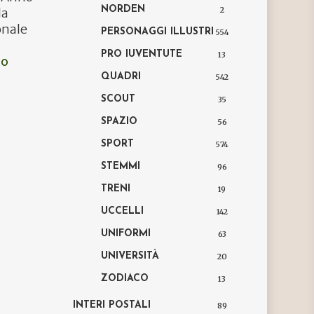
NORDEN
2
la
onale
PERSONAGGI ILLUSTRI
554
PRO IUVENTUTE
13
LO
QUADRI
542
SCOUT
35
SPAZIO
56
SPORT
574
STEMMI
96
TRENI
19
UCCELLI
142
UNIFORMI
63
UNIVERSITÀ
20
ZODIACO
13
INTERI POSTALI
89