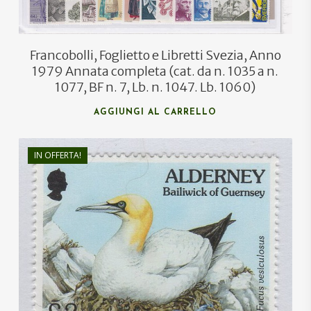
Francobolli, Foglietto e Libretti Svezia, Anno
1979 Annata completa (cat. da n. 1035 a n.
1077, BF n. 7, Lb. n. 1047. Lb. 1060)
AGGIUNGI AL CARRELLO
IN OFFERTA!
€
8,00
€
4,80