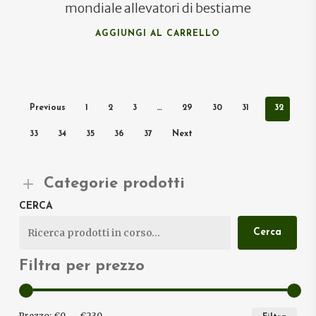
mondiale allevatori di bestiame
AGGIUNGI AL CARRELLO
Previous
1
2
3
…
29
30
31
32
33
34
35
36
37
Next
Categorie prodotti
CERCA
Cerca
Filtra per prezzo
PRE
PRE
Prezzo:
€0
—
€230