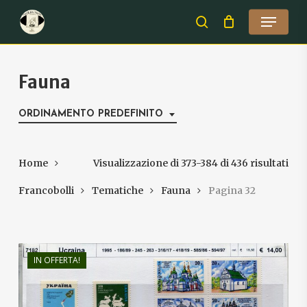
Skip
Menu
to
search
Close
main
Menu
content
Fauna
ORDINAMENTO PREDEFINITO
Home
Visualizzazione di 373-384 di 436 risultati
Francobolli
Tematiche
Fauna
Pagina 32
IN OFFERTA!