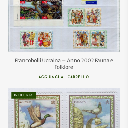
€
12,00
€
9,00
Francobolli Ucraina – Anno 2002 Fauna e
Folklore
AGGIUNGI AL CARRELLO
IN OFFERTA!
€
8,00
€
5,00