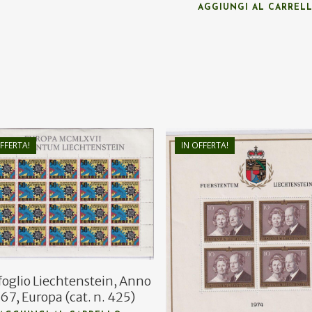
AGGIUNGI AL CARREL
FFERTA!
IN OFFERTA!
€
5,00
€
3,00
€
65,00
€
40,00
foglio Liechtenstein, Anno
67, Europa (cat. n. 425)