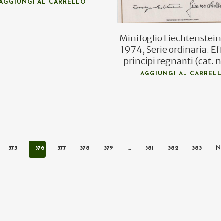
AGGIUNGI AL CARRELLO
Minifoglio Liechtenstei
1974, Serie ordinaria. Eff
principi regnanti (cat. n
AGGIUNGI AL CARREL
375
376
377
378
379
…
381
382
383
N