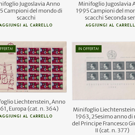
nifoglio Jugoslavia Anno
Minifoglio Jugoslavia
5 Campioni del mondo di
1995 Campioni del mon
scacchi
scacchi Seconda ser
AGGIUNGI AL CARRELLO
AGGIUNGI AL CARREL
FFERTA!
IN OFFERTA!
€
4,00
€
55,00
€
2,50
€
33,00
foglio Liechtenstein, Anno
61, Europa (cat. n. 364)
Minifoglio Liechtenstei
1963, 25esimo anno di
AGGIUNGI AL CARRELLO
del Principe Francesco G
II (cat. n. 377)