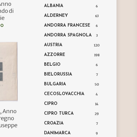
 Anno
ALBANIA
6
do di
ALDERNEY
63
ie
ANDORRA FRANCESE
6
LO
ANDORRA SPAGNOLA
3
AUSTRIA
120
AZZORRE
198
BELGIO
6
BIELORUSSIA
7
BULGARIA
50
CECOSLOVACCHIA
4
CIPRO
14
n, Anno
CIPRO TURCA
29
 regno
CROAZIA
7
iuseppe
DANIMARCA
9