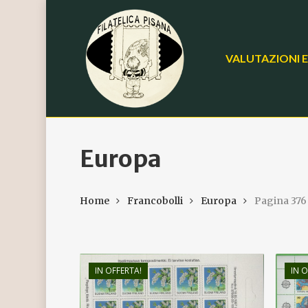
Skip
to
main
VALUTAZIONI E
content
Europa
Home
Francobolli
Europa
Pagina 376
€
15,00
IN OFFERTA!
IN O
€
9,00