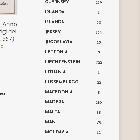
GUERNSEY
239
IRLANDA
1
ISLANDA
50
n, Anno
igi dei
JERSEY
154
. 557)
JUGOSLAVIA
25
LO
LETTONIA
7
LIECHTENSTEIN
322
LITUANIA
1
LUSSEMBURGO
22
MACEDONIA
8
ext
MADERA
210
MALTA
38
MAN
471
MOLDAVIA
12