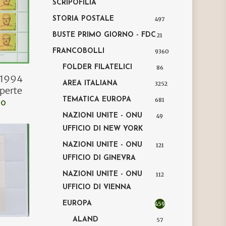
SCRIPOFILIA
STORIA POSTALE
497
BUSTE PRIMO GIORNO - FDC
21
FRANCOBOLLI
9360
FOLDER FILATELICI
86
o 1994
AREA ITALIANA
3252
operte
TEMATICA EUROPA
681
LO
NAZIONI UNITE - ONU
49
UFFICIO DI NEW YORK
NAZIONI UNITE - ONU
121
UFFICIO DI GINEVRA
NAZIONI UNITE - ONU
112
UFFICIO DI VIENNA
EUROPA
4594
ALAND
57