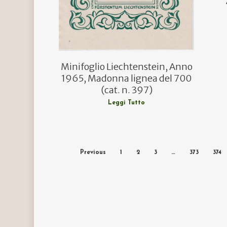
Minifoglio Liechtenstein, Anno
1965, Madonna lignea del 700
(cat. n. 397)
Leggi Tutto
Previous
1
2
3
…
373
374