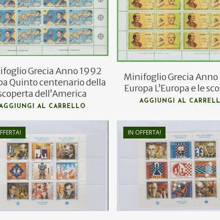
ifoglio Grecia Anno 1992
Minifoglio Grecia Ann
pa Quinto centenario della
Europa L’Europa e le sc
scoperta dell’America
AGGIUNGI AL CARREL
AGGIUNGI AL CARRELLO
€
10,00
€
8,00
FFERTA!
IN OFFERTA!
€
6,00
€
4,00