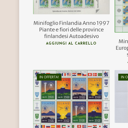
Minifoglio Finlandia Anno 1997
Piante e fiori delle province
finlandesi Autoadesivo
Min
AGGIUNGI AL CARRELLO
Euro
IN OFFERTA!
IN O
€
14,00
€
8,50
Hit enter to search or ESC to close