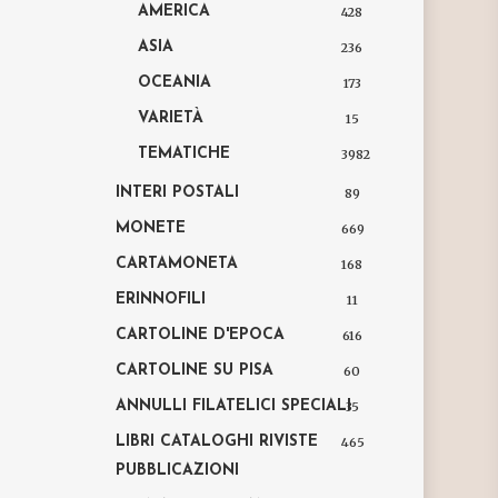
AMERICA
428
ASIA
236
OCEANIA
173
VARIETÀ
15
TEMATICHE
3982
INTERI POSTALI
89
MONETE
669
CARTAMONETA
168
ERINNOFILI
11
CARTOLINE D'EPOCA
616
CARTOLINE SU PISA
60
ANNULLI FILATELICI SPECIALI
35
LIBRI CATALOGHI RIVISTE
465
PUBBLICAZIONI