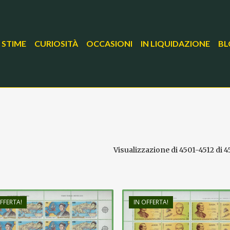
 STIME
CURIOSITÀ
OCCASIONI
IN LIQUIDAZIONE
BL
Visualizzazione di 4501-4512 di 4
FFERTA!
IN OFFERTA!
€
24,00
€
30,00
€
15,00
€
18,00