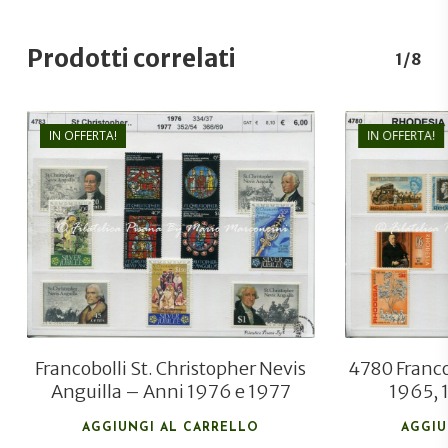
Prodotti correlati
1/8
IN OFFERTA!
IN OFFERTA!
€
6,00
€
4,00
Francobolli St. Christopher Nevis
4780 Franco
Anguilla – Anni 1976 e 1977
1965, 
AGGIUNGI AL CARRELLO
AGGIU