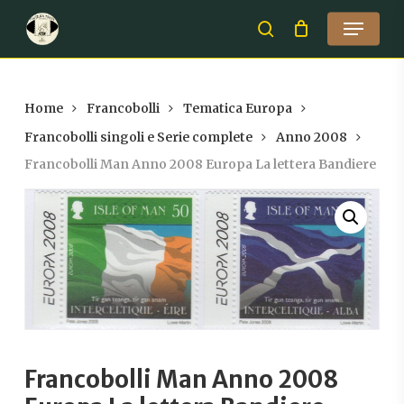
Skip
Menu
to
search
Close
main
Menu
content
Home
Francobolli
Tematica Europa
Francobolli singoli e Serie complete
Anno 2008
Francobolli Man Anno 2008 Europa La lettera Bandiere
Francobolli Man Anno 2008