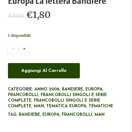
Europa La lettera Bandiere
Il
Il
€
1,80
€
3,00
prezzo
prezzo
originale
attuale
1 disponibili
era:
è:
€3,00.
€1,80.
Aggiungi Al Carrello
CATEGORIE:
ANNO 2008
,
BANDIERE
,
EUROPA
,
FRANCOBOLLI
,
FRANCOBOLLI SINGOLI E SERIE
COMPLETE
,
FRANCOBOLLI SINGOLI E SERIE
COMPLETE
,
MAN
,
TEMATICA EUROPA
,
TEMATICHE
TAG:
BANDIERE
,
EUROPA
,
FRANCOBOLLI
,
MAN