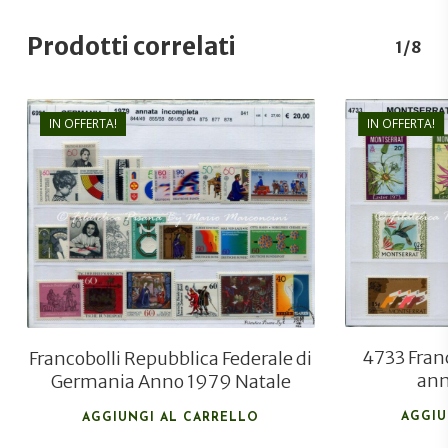
Prodotti correlati
1/8
IN OFFERTA!
IN OFFERTA!
€
24,00
€
16,00
4733 Fran
Francobolli Repubblica Federale di
ann
Germania Anno 1979 Natale
AGGIU
AGGIUNGI AL CARRELLO