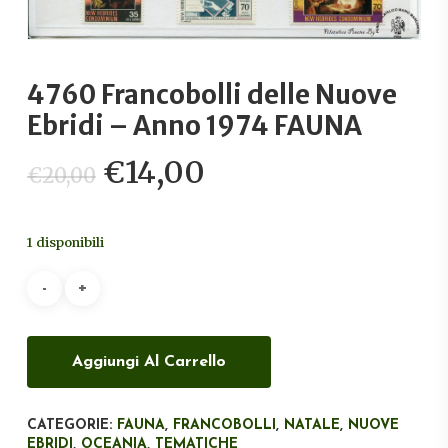
4760 Francobolli delle Nuove
Ebridi – Anno 1974 FAUNA
Il
Il
€
14,00
€
20,00
prezzo
prezzo
originale
attuale
1 disponibili
era:
è:
€20,00.
€14,00.
Aggiungi Al Carrello
CATEGORIE:
FAUNA
,
FRANCOBOLLI
,
NATALE
,
NUOVE
EBRIDI
,
OCEANIA
,
TEMATICHE