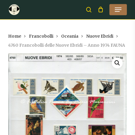
Skip
Menu
to
search
Close
main
Menu
content
Home
Francobolli
Oceania
Nuove Ebridi
4760 Francobolli delle Nuove Ebridi – Anno 1974 FAUNA