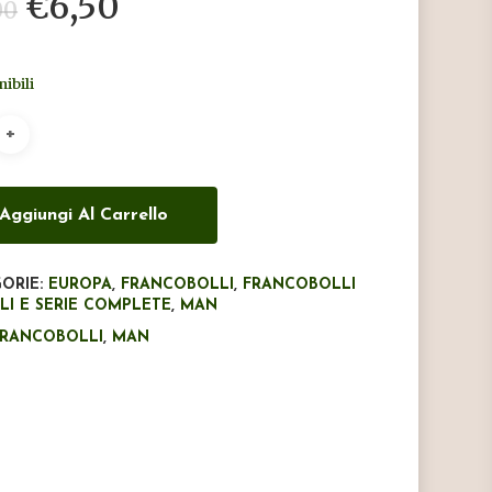
Il
Il
€
6,50
00
prezzo
prezzo
originale
attuale
nibili
era:
è:
€11,00.
€6,50.
Aggiungi Al Carrello
ORIE:
EUROPA
,
FRANCOBOLLI
,
FRANCOBOLLI
LI E SERIE COMPLETE
,
MAN
FRANCOBOLLI
,
MAN