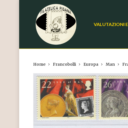
Skip
to
main
VALUTAZIONI E
content
Home
Francobolli
Europa
Man
Fr