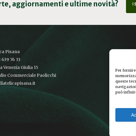
erte, aggiornamenti e ultime novità?
I
ica Pisana
 639 76 33
ia Venezia Giulia 15
Per fornire
udio Commerciale Paolicchi
memorizzar
queste tec
latelicapisana.it
navigazione
può influi
Ac