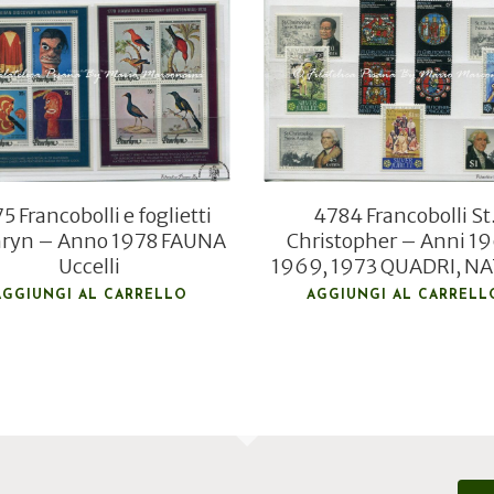
€
11,00
€
5,00
€
7,50
€
3,80
5 Francobolli e foglietti
4784 Francobolli St
ryn – Anno 1978 FAUNA
Christopher – Anni 19
Uccelli
1969, 1973 QUADRI, N
AGGIUNGI AL CARRELLO
AGGIUNGI AL CARRELL