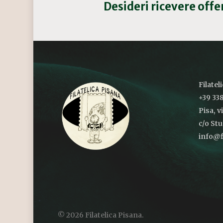
Desideri ricevere off
Filatel
+39 338
Pisa, v
c/o St
info@fi
© 2026 Filatelica Pisana.