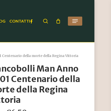
search
FACEBOOK
OG
CONTATTI
Menu
Centenario della morte della Regina Vittoria
ancobolli Man Anno
01 Centenario della
rte della Regina
ttoria