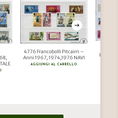
€
10,00
€
7,20
Franco
.
4776 Francobolli Pitcairn –
Federal
68,
Anni 1967, 1974,1976 NAVI
197
ATALE
AGGIUNGI AL CARRELLO
AGGIU
O