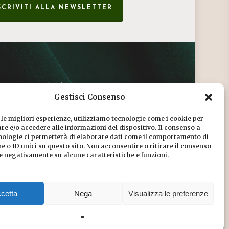
SCRIVITI ALLA NEWSLETTER
CONDIZIONI DI VENDITA
Gestisci Consenso
INFORMATIVA SULLA PRIVACY
 le migliori esperienze, utilizziamo tecnologie come i cookie per
COOKIE POLICY
e e/o accedere alle informazioni del dispositivo. Il consenso a
nologie ci permetterà di elaborare dati come il comportamento di
DICONO DI NOI
 o ID unici su questo sito. Non acconsentire o ritirare il consenso
re negativamente su alcune caratteristiche e funzioni.
CHI SIAMO
cetta
Nega
Visualizza le preferenze
Share