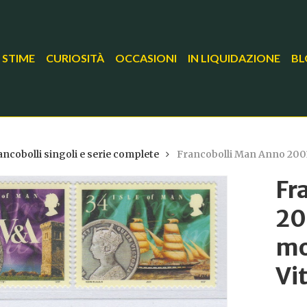
 STIME
CURIOSITÀ
OCCASIONI
IN LIQUIDAZIONE
BL
ancobolli singoli e serie complete
Francobolli Man Anno 2001 
Fr
20
mo
Vi