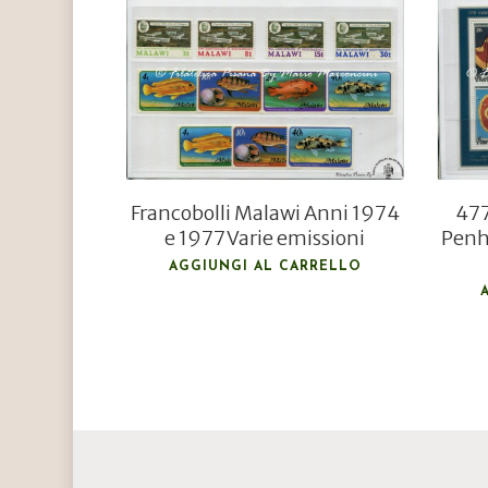
€
9,00
€
6,00
Francobolli Malawi Anni 1974
477
e 1977 Varie emissioni
Penh
AGGIUNGI AL CARRELLO