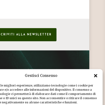
SCRIVITI ALLA NEWSLETTER
CONDIZIONI DI VENDITA
Gestisci Consenso
INFORMATIVA SULLA PRIVACY
 le migliori esperienze, utilizziamo tecnologie come i cookie per
COOKIE POLICY
e e/o accedere alle informazioni del dispositivo. Il consenso a
nologie ci permetterà di elaborare dati come il comportamento di
DICONO DI NOI
 o ID unici su questo sito. Non acconsentire o ritirare il consenso
re negativamente su alcune caratteristiche e funzioni.
CHI SIAMO