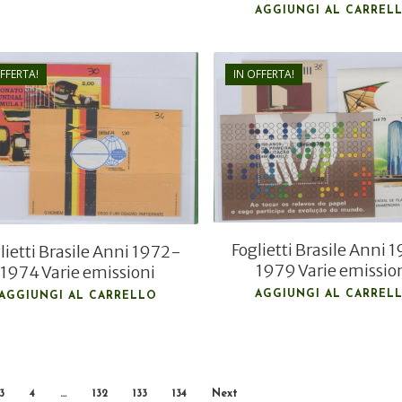
AGGIUNGI AL CARREL
FFERTA!
IN OFFERTA!
€
22,00
€
5,00
€
13,00
€
3,00
Foglietti Brasile Anni 
lietti Brasile Anni 1972-
1979 Varie emissio
1974 Varie emissioni
AGGIUNGI AL CARREL
AGGIUNGI AL CARRELLO
3
4
…
132
133
134
Next