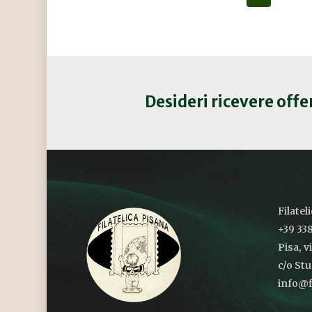
Desideri ricevere off
Filatel
+39 338
Pisa, v
c/o St
info@fi