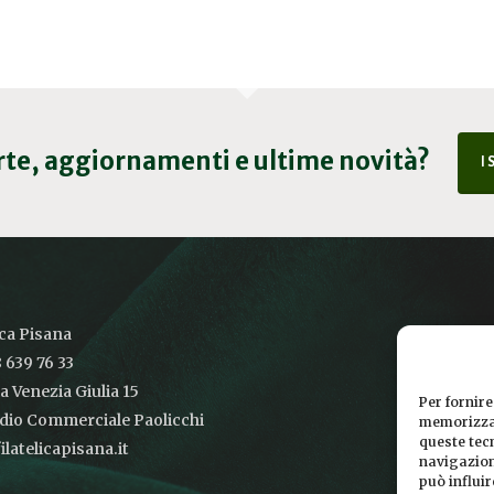
erte, aggiornamenti e ultime novità?
I
ica Pisana
 639 76 33
ia Venezia Giulia 15
Per fornire
udio Commerciale Paolicchi
memorizzar
queste tec
latelicapisana.it
navigazione
può influi