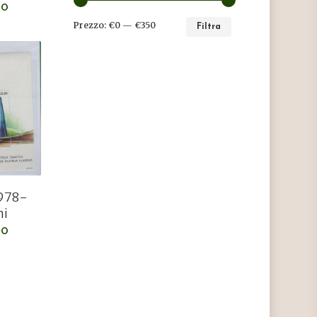
LO
PREZZO
PREZZO
Prezzo:
€0
—
€350
Filtra
MIN
MAX
1978-
ni
LO