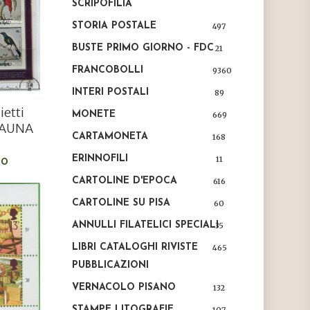
SCRIPOFILIA
STORIA POSTALE
497
BUSTE PRIMO GIORNO - FDC
21
FRANCOBOLLI
9360
INTERI POSTALI
89
ietti
MONETE
669
FAUNA
CARTAMONETA
168
ERINNOFILI
11
LO
CARTOLINE D'EPOCA
616
CARTOLINE SU PISA
60
ANNULLI FILATELICI SPECIALI
35
LIBRI CATALOGHI RIVISTE
465
PUBBLICAZIONI
VERNACOLO PISANO
132
STAMPE LITOGRAFIE