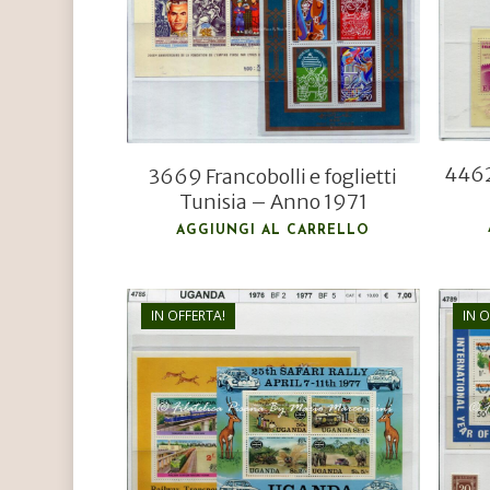
€
7,50
Hit enter to search or ESC to close
4462
3669 Francobolli e foglietti
Tunisia – Anno 1971
AGGIUNGI AL CARRELLO
IN OFFERTA!
IN O
€
7,00
€
5,00