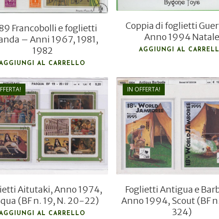
Coppia di foglietti Gue
9 Francobolli e foglietti
Anno 1994 Natal
anda – Anni 1967, 1981,
1982
AGGIUNGI AL CARREL
AGGIUNGI AL CARRELLO
FFERTA!
IN OFFERTA!
€
12,00
€
7,00
€
6,00
€
3,50
Foglietti Antigua e Bar
ietti Aitutaki, Anno 1974,
Anno 1994, Scout (BF n
qua (BF n. 19, N. 20-22)
324)
AGGIUNGI AL CARRELLO