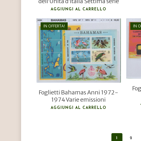
dell’Unità d’Italia Settima serie
AGGIUNGI AL CARRELLO
IN OFFERTA!
IN O
€
21,00
€
13,00
Fog
Foglietti Bahamas Anni 1972-
1974 Varie emissioni
AGGIUNGI AL CARRELLO
1
2