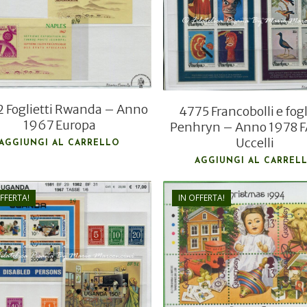
€
7,50
€
27,00
 Foglietti Rwanda – Anno
4775 Francobolli e fogl
1967 Europa
Penhryn – Anno 1978 
Uccelli
AGGIUNGI AL CARRELLO
AGGIUNGI AL CARREL
FFERTA!
IN OFFERTA!
€
9,70
€
17,00
€
6,00
€
11,50