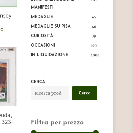
107
MANIFESTI
rnsey
MEDAGLIE
65
e
MEDAGLIE SU PISA
46
LO
CURIOSITÀ
39
OCCASIONI
190
IN LIQUIDAZIONE
1006
CERCA
Cerca
buda,
. 323-
Filtra per prezzo