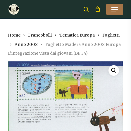
Skip
Menu
to
search
Close
main
Menu
content
Home
Francobolli
Tematica Europa
Foglietti
Anno 2008
Foglietto Madera Anno 2008 Europa
L’integrazione vista dai giovani (BF 34)