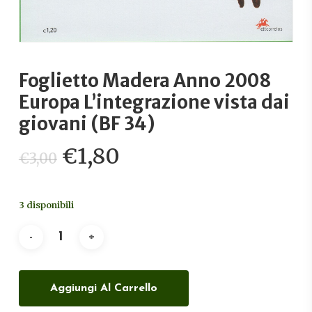
Foglietto Madera Anno 2008
Europa L’integrazione vista dai
giovani (BF 34)
Il
Il
€
1,80
€
3,00
prezzo
prezzo
originale
attuale
3 disponibili
era:
è:
€3,00.
€1,80.
Aggiungi Al Carrello