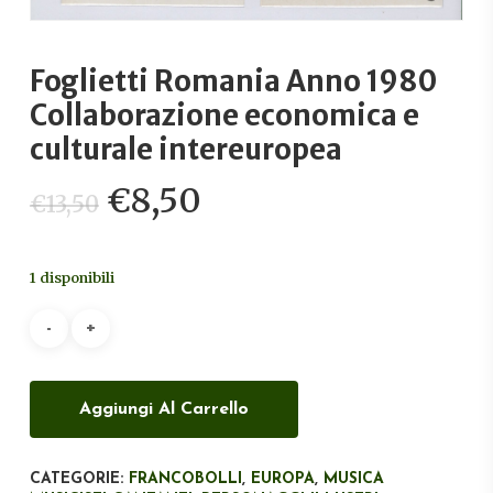
Foglietti Romania Anno 1980
Collaborazione economica e
culturale intereuropea
Il
Il
€
8,50
€
13,50
prezzo
prezzo
originale
attuale
1 disponibili
era:
è:
€13,50.
€8,50.
Aggiungi Al Carrello
CATEGORIE:
FRANCOBOLLI
,
EUROPA
,
MUSICA