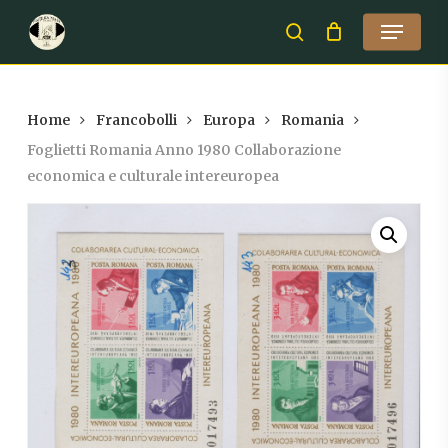
Skip
Menu
to
search
Close
main
Menu
content
Home
Francobolli
Europa
Romania
Foglietti Romania Anno 1980 Collaborazione
economica e culturale intereuropea