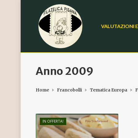
Skip
to
main
VALUTAZIONI E
content
Anno 2009
Home
Francobolli
Tematica Europa
F
IN OFFERTA!
€
5,00
€
3,00