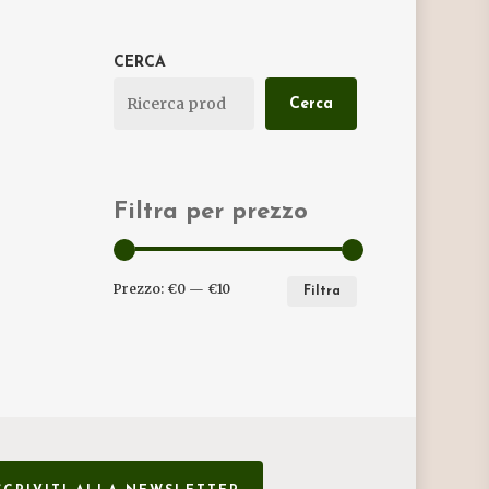
CERCA
Cerca
Filtra per prezzo
PREZZO
PREZZO
Prezzo:
€0
—
€10
Filtra
MIN
MAX