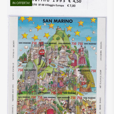
IN OFFERTA!
€
7,00
€
4,20