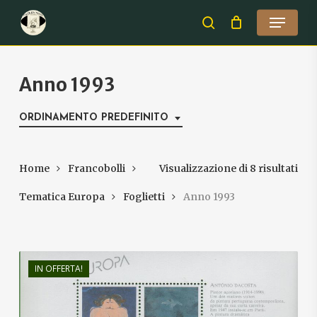
Skip
Menu
to
search
Close
main
Menu
content
Anno 1993
ORDINAMENTO PREDEFINITO
Home
Francobolli
Visualizzazione di 8 risultati
Tematica Europa
Foglietti
Anno 1993
IN OFFERTA!