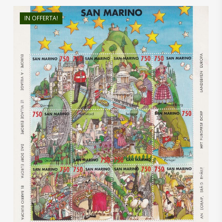
IN OFFERTA!
€
7,00
€
4,20