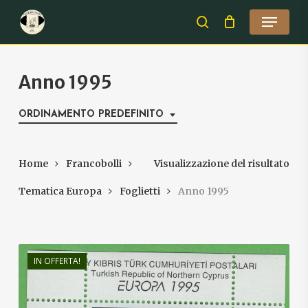
Skip
Menu
to
search
Close
main
Menu
content
Anno 1995
ORDINAMENTO PREDEFINITO
Home
Francobolli
Visualizzazione del risultato
Tematica Europa
Foglietti
Anno 1995
IN OFFERTA!