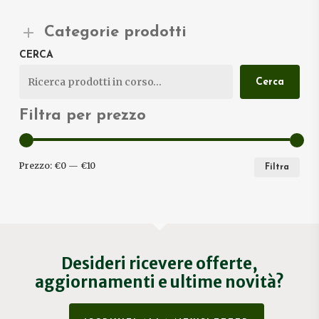
Categorie prodotti
CERCA
Cerca
Filtra per prezzo
PRE
PRE
Prezzo:
€0
—
€10
Filtra
MIN
MA
Desideri ricevere offerte,
aggiornamenti e ultime novità?