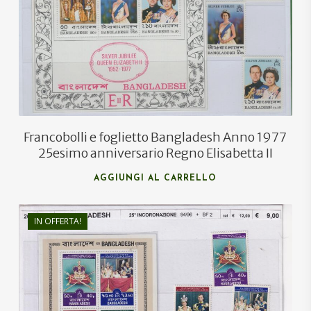
€
8,50
Francobolli e foglietto Bangladesh Anno 1977
25esimo anniversario Regno Elisabetta II
AGGIUNGI AL CARRELLO
IN OFFERTA!
€
12,00
€
6,00