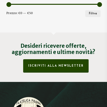
PRE
PRE
Prezzo:
€0
—
€50
Filtra
MIN
MA
Desideri ricevere offerte,
aggiornamenti e ultime novità?
ISCRIVITI ALLA NEWSLETTER