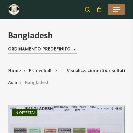
Skip
Menu
to
search
Close
main
Menu
content
Bangladesh
ORDINAMENTO PREDEFINITO
Home
Francobolli
Visualizzazione di 4 risultati
Asia
Bangladesh
IN OFFERTA!