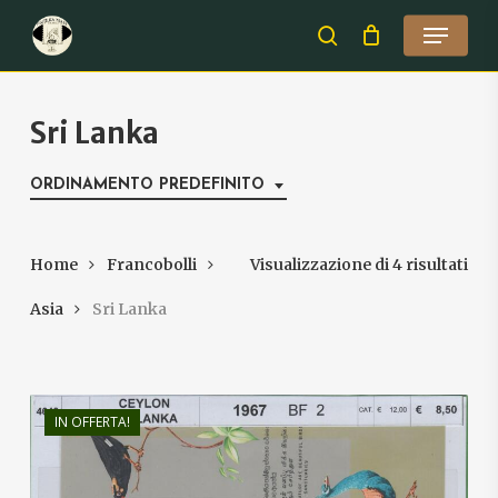
Skip
Menu
to
search
Close
main
Menu
content
Sri Lanka
ORDINAMENTO PREDEFINITO
Home
Francobolli
Visualizzazione di 4 risultati
Asia
Sri Lanka
IN OFFERTA!