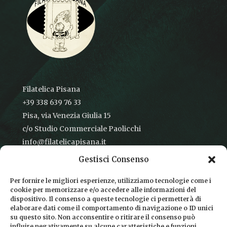
Filatelica Pisana
+39 338 639 76 33
Pisa, via Venezia Giulia 15
c/o Studio Commerciale Paolicchi
info@filatelicapisana.it
Gestisci Consenso
Per fornire le migliori esperienze, utilizziamo tecnologie come i
cookie per memorizzare e/o accedere alle informazioni del
CONDIZIONI DI VENDITA
dispositivo. Il consenso a queste tecnologie ci permetterà di
elaborare dati come il comportamento di navigazione o ID unici
INFORMATIVA SULLA PRIVACY
su questo sito. Non acconsentire o ritirare il consenso può
influire negativamente su alcune caratteristiche e funzioni.