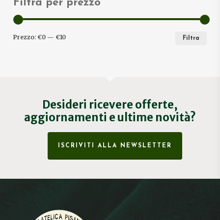
Filtra per prezzo
PRE
PRE
Prezzo:
€0
—
€10
Filtra
MIN
MA
Desideri ricevere offerte,
aggiornamenti e ultime novità?
ISCRIVITI ALLA NEWSLETTER