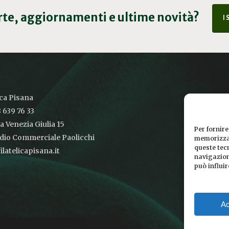
erte, aggiornamenti e ultime novità?
I
ica Pisana
 639 76 33
ia Venezia Giulia 15
Per fornire
udio Commerciale Paolicchi
memorizzar
queste tec
latelicapisana.it
navigazione
può influi
Ac