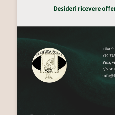
Desideri ricevere off
Filatel
+39 338
Pisa, v
c/o St
info@fi