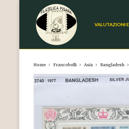
Skip
to
main
VALUTAZIONI E
content
Home
Francobolli
Asia
Bangladesh