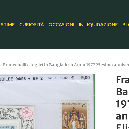
 STIME
CURIOSITÀ
OCCASIONI
IN LIQUIDAZIONE
BL
Francobolli e foglietto Bangladesh Anno 1977 25esimo anniver
Fr
Ba
19
an
El