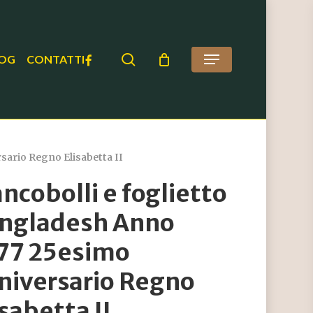
search
FACEBOOK
OG
CONTATTI
Menu
sario Regno Elisabetta II
ancobolli e foglietto
ngladesh Anno
77 25esimo
niversario Regno
isabetta II