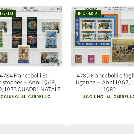
OFFERTA!
IN OFFERTA!
€
5,00
€
17,00
€
3,80
€
11,50
4784 Francobolli St.
4789 Francobolli e fogli
ristopher – Anni 1968,
Uganda – Anni 1967, 1
, 1973 QUADRI, NATALE
1982
AGGIUNGI AL CARRELLO
AGGIUNGI AL CARRELL