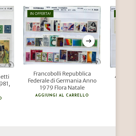
IN OFFERTA!
IN OFFERTA
€
24,00
€
15,00
Francobolli Repubblica
etti
4777 Fra
Federale di Germania Anno
981,
Anni 1
1979 Flora Natale
AGGIU
AGGIUNGI AL CARRELLO
O