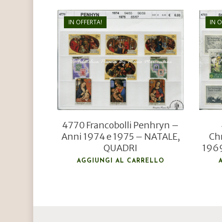
IN OFFERTA!
IN 
€
6,00
€
4,20
4770 Francobolli Penhryn –
Anni 1974 e 1975 – NATALE,
Ch
QUADRI
1969
AGGIUNGI AL CARRELLO