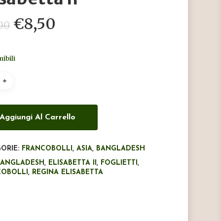
Il
Il
€
8,50
00
prezzo
prezzo
originale
attuale
nibili
era:
è:
€12,00.
€8,50.
Aggiungi Al Carrello
ORIE:
FRANCOBOLLI
,
ASIA
,
BANGLADESH
BANGLADESH
,
ELISABETTA II
,
FOGLIETTI
,
COBOLLI
,
REGINA ELISABETTA