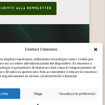
SCRIVITI ALLA NEWSLETTER
CONDIZIONI DI VENDITA
Gestisci Consenso
INFORMATIVA SULLA PRIVACY
 le migliori esperienze, utilizziamo tecnologie come i cookie per
COOKIE POLICY
e e/o accedere alle informazioni del dispositivo. Il consenso a
nologie ci permetterà di elaborare dati come il comportamento di
DICONO DI NOI
 o ID unici su questo sito. Non acconsentire o ritirare il consenso
re negativamente su alcune caratteristiche e funzioni.
CHI SIAMO
cetta
Nega
Visualizza le preferenze
Share