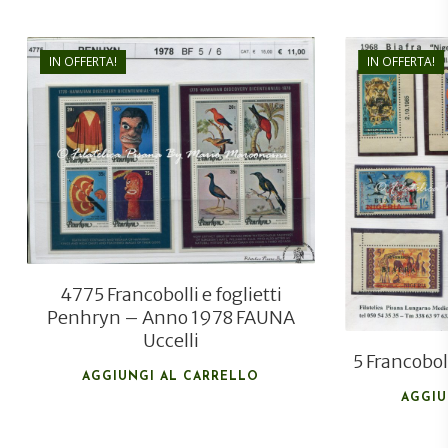
IN OFFERTA!
IN OFFERTA!
€
11,00
€
7,50
4775 Francobolli e foglietti
Penhryn – Anno 1978 FAUNA
Uccelli
5 Francobol
AGGIUNGI AL CARRELLO
AGGIU