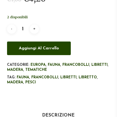
prezzo
prezzo
originale
attuale
2 disponibili
era:
è:
€7,00.
€4,20.
Aggiungi Al Carrello
CATEGORIE:
EUROPA
,
FAUNA
,
FRANCOBOLLI
,
LIBRETTI
,
MADERA
,
TEMATICHE
TAG:
FAUNA
,
FRANCOBOLLI
,
LIBRETTI
,
LIBRETTO
,
MADERA
,
PESCI
DESCRIZIONE