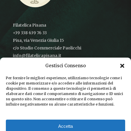
Filatelica Pisana
+39 338 639 76 33
Pisa, via Venezia Giulia 15
c/o Studio Commerciale Paolicchi
info@filatelicapisana.it
Gestisci Consenso
Per fornire le migliori esperienze, utilizziamo tecnologie come i
cookie per memorizzare e/o accedere alle informazioni del
CONDIZIONI DI VENDITA
dispositivo. Il consenso a queste tecnologie ci permetterà di
elaborare dati come il comportamento di navigazione o ID unici
INFORMATIVA SULLA PRIVACY
su questo sito. Non acconsentire o ritirare il consenso può
influire negativamente su alcune caratteristiche e funzioni.
COOKIE POLICY
DICONO DI NOI
Accetta
CHI SIAMO