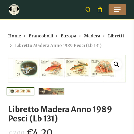
Skip
Menu
to
search
Close
main
Menu
content
Home
Francobolli
Europa
Madera
Libretti
Libretto Madera Anno 1989 Pesci (Lb 131)
Libretto Madera Anno 1989
Pesci (Lb 131)
Il
Il
€
4,20
€
7,00