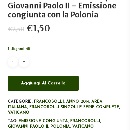
Giovanni Paolo II – Emissione
congiunta con la Polonia
Il
Il
€
1,50
€
2,50
prezzo
prezzo
originale
attuale
1 disponibili
era:
è:
€2,50.
€1,50.
Aggiungi Al Carrello
CATEGORIE:
FRANCOBOLLI
,
ANNO 2014
,
AREA
ITALIANA
,
FRANCOBOLLI SINGOLI E SERIE COMPLETE
,
VATICANO
TAG:
EMISSIONE CONGIUNTA
,
FRANCOBOLLI
,
GIOVANNI PAOLO II
,
POLONIA
,
VATICANO