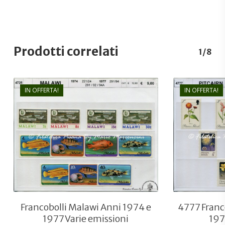
Prodotti correlati
1/8
IN OFFERTA!
IN OFFERTA!
€
9,00
€
6,00
Francobolli Malawi Anni 1974 e
4777 Franco
1977 Varie emissioni
197