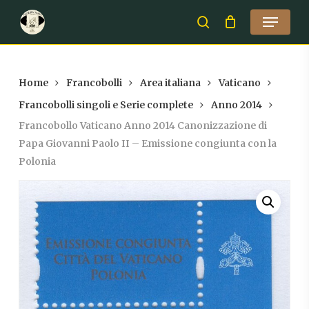
Skip
Menu
to
search
Close
main
Menu
content
Home
Francobolli
Area italiana
Vaticano
Francobolli singoli e Serie complete
Anno 2014
Francobollo Vaticano Anno 2014 Canonizzazione di
Papa Giovanni Paolo II – Emissione congiunta con la
Polonia