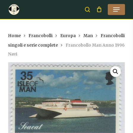
Skip
Menu
to
search
Close
main
Menu
content
Home
Francobolli
Europa
Man
Francobolli
singoli e serie complete
Francobollo Man Anno 1996
Navi