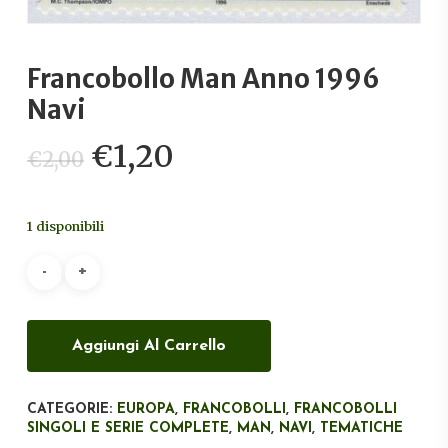
Francobollo Man Anno 1996
Navi
Il
Il
€
1,20
€
2,00
prezzo
prezzo
originale
attuale
1 disponibili
era:
è:
€2,00.
€1,20.
Aggiungi Al Carrello
CATEGORIE:
EUROPA
,
FRANCOBOLLI
,
FRANCOBOLLI
SINGOLI E SERIE COMPLETE
,
MAN
,
NAVI
,
TEMATICHE