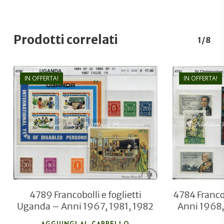
Prodotti correlati
1/8
IN OFFERTA!
IN OFFERTA!
€
17,00
€
11,50
4789 Francobolli e foglietti
4784 Francob
Uganda – Anni 1967, 1981, 1982
Anni 1968,