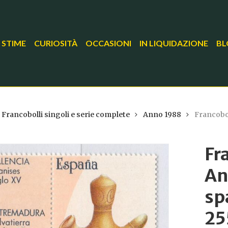
 STIME
CURIOSITÀ
OCCASIONI
IN LIQUIDAZIONE
BL
Francobolli singoli e serie complete
Anno 1988
Francobo
Fr
An
sp
25