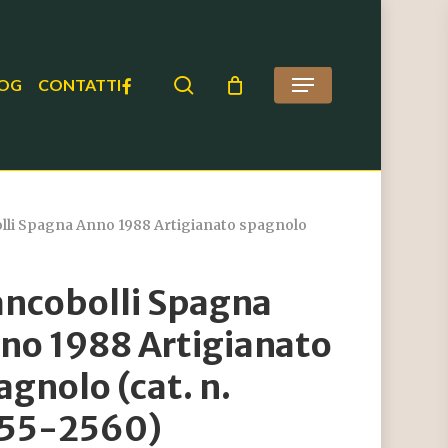
search
FACEBOOK
OG
CONTATTI
Menu
lli Spagna Anno 1988 Artigianato spagnolo
ancobolli Spagna
no 1988 Artigianato
agnolo (cat. n.
55-2560)