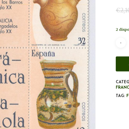
€
2,1
2 dispo
CATEG
FRANC
TAG: