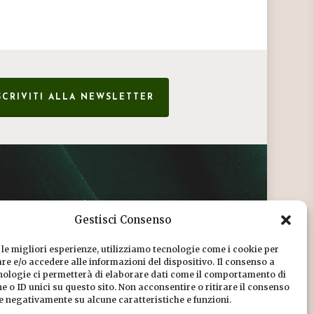
SCRIVITI ALLA NEWSLETTER
CONDIZIONI DI VENDITA
Gestisci Consenso
INFORMATIVA SULLA PRIVACY
 le migliori esperienze, utilizziamo tecnologie come i cookie per
COOKIE POLICY
e e/o accedere alle informazioni del dispositivo. Il consenso a
nologie ci permetterà di elaborare dati come il comportamento di
DICONO DI NOI
 o ID unici su questo sito. Non acconsentire o ritirare il consenso
re negativamente su alcune caratteristiche e funzioni.
CHI SIAMO