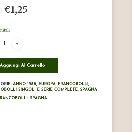
Il
Il
€
1,25
0
prezzo
prezzo
originale
attuale
nibili
era:
è:
€2,10.
€1,25.
Aggiungi Al Carrello
ORIE:
ANNO 1988
,
EUROPA
,
FRANCOBOLLI
,
OBOLLI SINGOLI E SERIE COMPLETE
,
SPAGNA
FRANCOBOLLI
,
SPAGNA