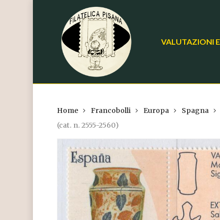
Skip
to
main
VALUTAZIONI E
content
Home
Francobolli
Europa
Spagna
(cat. n. 2555-2560)