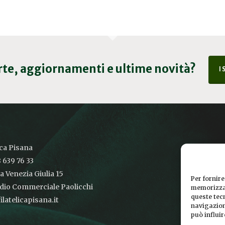
erte, aggiornamenti e ultime novità?
I
ica Pisana
 639 76 33
ia Venezia Giulia 15
Per fornire
udio Commerciale Paolicchi
memorizzar
queste tec
latelicapisana.it
navigazione
può influi