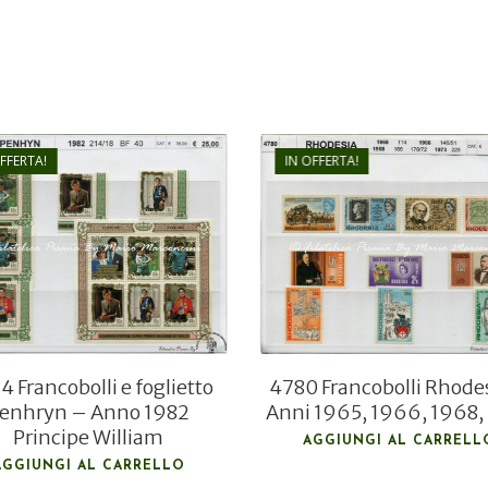
OFFERTA!
IN OFFERTA!
€
25,00
€
26,00
€
18,00
€
18,00
 Francobolli e foglietto
4780 Francobolli Rhode
enhryn – Anno 1982
Anni 1965, 1966, 1968,
Principe William
AGGIUNGI AL CARRELL
AGGIUNGI AL CARRELLO