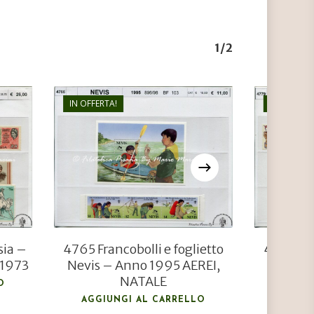
1/2
IN OFFERTA!
IN OFFERTA
€
11,00
€
8,00
sia –
4765 Francobolli e foglietto
4779 Fra
 1973
Nevis – Anno 1995 AEREI,
NATALE
O
AGGIU
AGGIUNGI AL CARRELLO