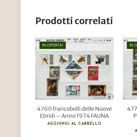
Prodotti correlati
IN OFFERTA!
IN 
€
20,00
€
14,00
4760 Francobolli delle Nuove
4774
Ebridi – Anno 1974 FAUNA
P
AGGIUNGI AL CARRELLO