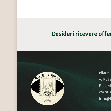
Desideri ricevere off
Filatel
+39 338
Pisa, v
c/o St
info@fi