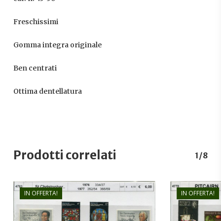
Freschissimi
Gomma integra originale
Ben centrati
Ottima dentellatura
Prodotti correlati
1/8
IN OFFERTA!
IN OFFERTA!
€
5,00