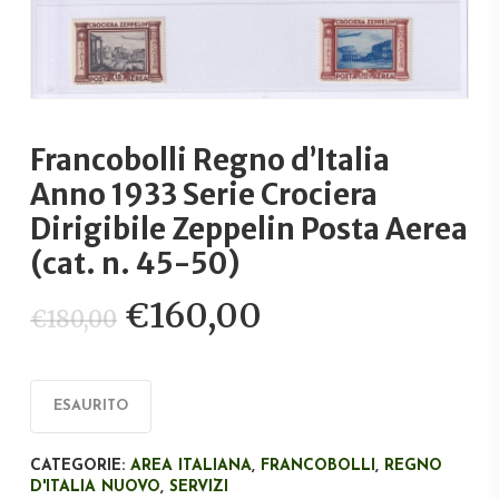
Francobolli Regno d’Italia
Anno 1933 Serie Crociera
Dirigibile Zeppelin Posta Aerea
(cat. n. 45-50)
Il
Il
€
160,00
€
180,00
prezzo
prezzo
originale
attuale
era:
è:
ESAURITO
€180,00.
€160,00.
CATEGORIE:
AREA ITALIANA
,
FRANCOBOLLI
,
REGNO
D'ITALIA NUOVO
,
SERVIZI