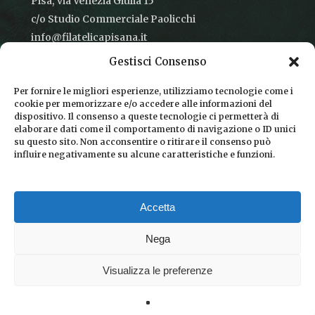
Pisa, via Venezia Giulia 15
c/o Studio Commerciale Paolicchi
info@filatelicapisana.it
Gestisci Consenso
Per fornire le migliori esperienze, utilizziamo tecnologie come i
cookie per memorizzare e/o accedere alle informazioni del
CONDIZIONI DI VENDITA
dispositivo. Il consenso a queste tecnologie ci permetterà di
elaborare dati come il comportamento di navigazione o ID unici
INFORMATIVA SULLA PRIVACY
su questo sito. Non acconsentire o ritirare il consenso può
influire negativamente su alcune caratteristiche e funzioni.
COOKIE POLICY
DICONO DI NOI
Accetta
CHI SIAMO
Nega
Visualizza le preferenze
© 2026 Filatelica Pisana.