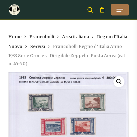
Skip
Menu
to
search
Close
main
Menu
content
Home
Francobolli
Area italiana
Regno d'Italia
Nuovo
Servizi
Francobolli Regno d’Italia Anno
1933 Serie Crociera Dirigibile Zeppelin Posta Aerea (cat.
n. 45-50)