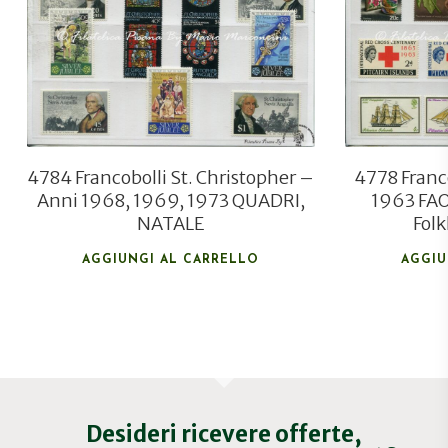
€
3,80
4784 Francobolli St. Christopher –
4778 Franco
Anni 1968, 1969, 1973 QUADRI,
1963 FAO
NATALE
Folk
AGGIUNGI AL CARRELLO
AGGIU
Desideri ricevere offerte,