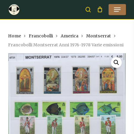
Skip
Menu
to
search
Close
main
Menu
content
Home
Francobolli
America
Montserrat
Francobolli Montserrat Anni 1976-1978 Varie emissioni