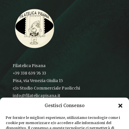
Filatelica Pisana
+39 338 639 76 33
Pisa, via Venezia Giulia 15
c/o Studio Commerciale Paolicchi
info@filatelicapisana.it
Gestisci Consenso
Per fornire le migliori esperienze, utilizziamo tecnologie come i
cookie per memorizzare e/o accedere alle informazioni del
CONDIZIONI DI VENDITA
dispositivo. Il consenso a queste tecnologie ci permetterà di