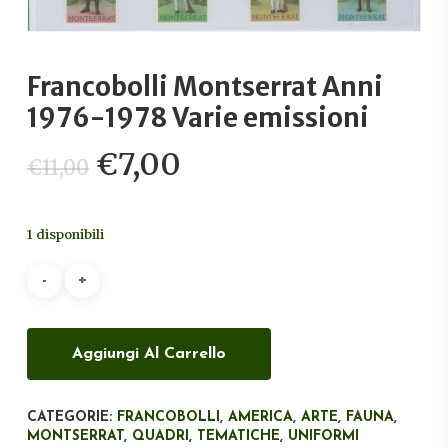
Francobolli Montserrat Anni
1976-1978 Varie emissioni
Il
Il
€
7,00
€
11,00
prezzo
prezzo
originale
attuale
1 disponibili
era:
è:
€11,00.
€7,00.
Aggiungi Al Carrello
CATEGORIE:
FRANCOBOLLI
,
AMERICA
,
ARTE
,
FAUNA
,
MONTSERRAT
,
QUADRI
,
TEMATICHE
,
UNIFORMI