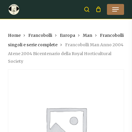
Skip
Menu
to
search
Close
main
Menu
content
Home
Francobolli
Europa
Man
Francobolli
singoli e serie complete
Francobolli Man Anno 2004
Atene 2004 Bicentenario della Royal Horticultural
Society