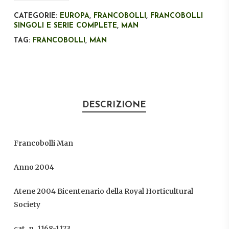
€12,00.
€7,20.
CATEGORIE:
EUROPA
,
FRANCOBOLLI
,
FRANCOBOLLI
SINGOLI E SERIE COMPLETE
,
MAN
TAG:
FRANCOBOLLI
,
MAN
DESCRIZIONE
Francobolli Man
Anno 2004
Atene 2004 Bicentenario della Royal Horticultural
Society
cat. n. 1168-1173