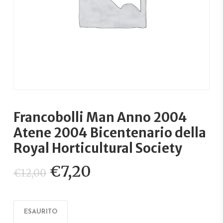
Francobolli Man Anno 2004
Atene 2004 Bicentenario della
Royal Horticultural Society
Il
Il
€
7,20
€
12,00
prezzo
prezzo
originale
attuale
era:
è:
ESAURITO