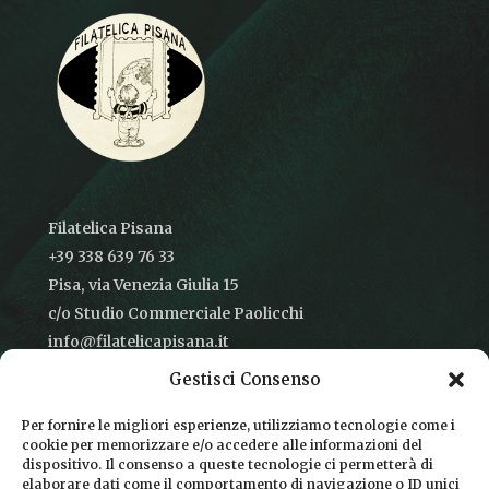
Filatelica Pisana
+39 338 639 76 33
Pisa, via Venezia Giulia 15
c/o Studio Commerciale Paolicchi
info@filatelicapisana.it
Gestisci Consenso
Per fornire le migliori esperienze, utilizziamo tecnologie come i
cookie per memorizzare e/o accedere alle informazioni del
CONDIZIONI DI VENDITA
dispositivo. Il consenso a queste tecnologie ci permetterà di
elaborare dati come il comportamento di navigazione o ID unici