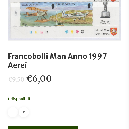
Francobolli Man Anno 1997
Aerei
Il
Il
€
6,00
€
9,50
prezzo
prezzo
originale
attuale
1 disponibili
era:
è:
€9,50.
€6,00.