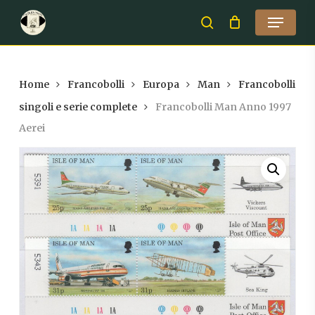
Skip
Menu
to
search
Close
main
Menu
content
Home
Francobolli
Europa
Man
Francobolli
singoli e serie complete
Francobolli Man Anno 1997
Aerei