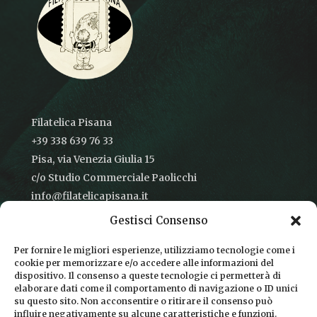
Filatelica Pisana
+39 338 639 76 33
Pisa, via Venezia Giulia 15
c/o Studio Commerciale Paolicchi
info@filatelicapisana.it
Gestisci Consenso
Per fornire le migliori esperienze, utilizziamo tecnologie come i
cookie per memorizzare e/o accedere alle informazioni del
CONDIZIONI DI VENDITA
dispositivo. Il consenso a queste tecnologie ci permetterà di
elaborare dati come il comportamento di navigazione o ID unici
INFORMATIVA SULLA PRIVACY
su questo sito. Non acconsentire o ritirare il consenso può
influire negativamente su alcune caratteristiche e funzioni.