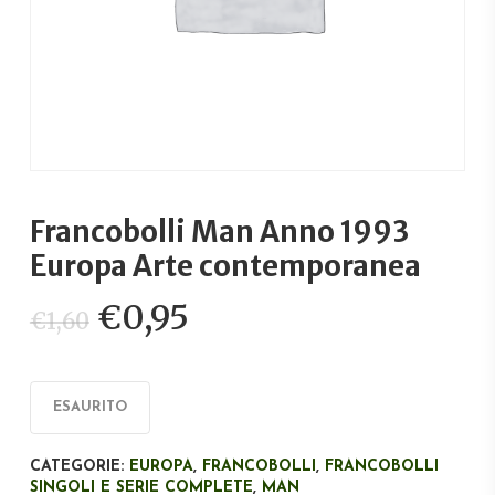
Francobolli Man Anno 1993
Europa Arte contemporanea
Il
Il
€
0,95
€
1,60
prezzo
prezzo
originale
attuale
era:
è:
ESAURITO
€1,60.
€0,95.
CATEGORIE:
EUROPA
,
FRANCOBOLLI
,
FRANCOBOLLI
SINGOLI E SERIE COMPLETE
,
MAN