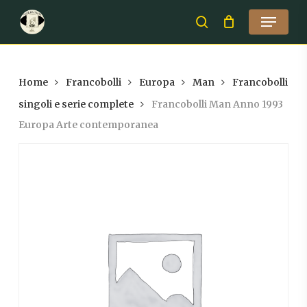
Skip
Menu
to
search
Close
main
Menu
content
Home
Francobolli
Europa
Man
Francobolli
singoli e serie complete
Francobolli Man Anno 1993
Europa Arte contemporanea