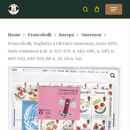
Skip
Menu
to
search
Close
main
Menu
content
Home
Francobolli
Europa
Guernsey
Francobolli, Foglietto e Libretto Guernsey, Anno 1995,
Varie emissioni (cat. n. 672-679, n. 682-686, n. 687, n.
689-692, 693-700, BF n. 26, Lb n. 54)