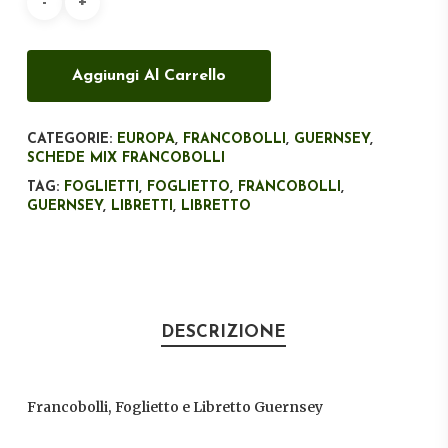
€53,10.
€27,00.
Aggiungi Al Carrello
CATEGORIE:
EUROPA
,
FRANCOBOLLI
,
GUERNSEY
,
SCHEDE MIX FRANCOBOLLI
TAG:
FOGLIETTI
,
FOGLIETTO
,
FRANCOBOLLI
,
GUERNSEY
,
LIBRETTI
,
LIBRETTO
DESCRIZIONE
Francobolli, Foglietto e Libretto Guernsey