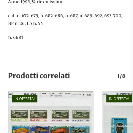
Anno 1995, Varie emissioni
cat. n. 672-679, n. 682-686, n. 687, n. 689-692, 693-700,
BF n. 26, Lb n. 54
n. 6681
Prodotti correlati
1/8
IN OFFERTA!
IN OFFERTA!
€
9,00
€
6,00