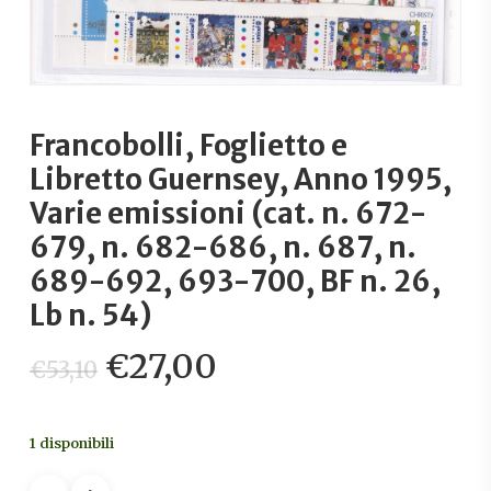
Francobolli, Foglietto e
Libretto Guernsey, Anno 1995,
Varie emissioni (cat. n. 672-
679, n. 682-686, n. 687, n.
689-692, 693-700, BF n. 26,
Lb n. 54)
Il
Il
€
27,00
€
53,10
prezzo
prezzo
originale
attuale
1 disponibili
era:
è: