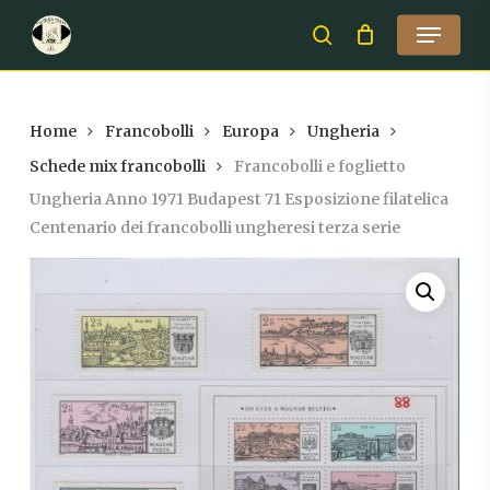
Skip
Menu
to
search
Close
main
Menu
content
Home
Francobolli
Europa
Ungheria
Schede mix francobolli
Francobolli e foglietto
Ungheria Anno 1971 Budapest 71 Esposizione filatelica
Centenario dei francobolli ungheresi terza serie