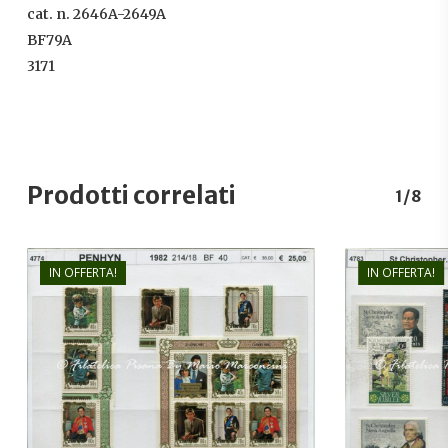
cat. n. 2646A-2649A
BF79A
3171
Prodotti correlati
1/8
IN OFFERTA!
IN OFFERTA!
€
25,00
€
18,00