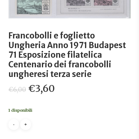
Francobolli e foglietto
Ungheria Anno 1971 Budapest
71 Esposizione filatelica
Centenario dei francobolli
ungheresi terza serie
Il
Il
€
3,60
€
6,00
prezzo
prezzo
originale
attuale
1 disponibili
era:
è:
€6,00.
€3,60.