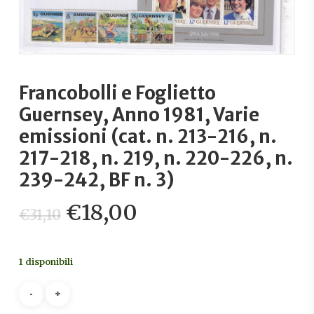
Francobolli e Foglietto
Guernsey, Anno 1981, Varie
emissioni (cat. n. 213-216, n.
217-218, n. 219, n. 220-226, n.
239-242, BF n. 3)
Il
Il
€
18,00
€
31,10
prezzo
prezzo
originale
attuale
1 disponibili
era:
è:
€31,10.
€18,00.