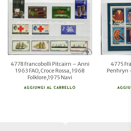
€
35,00
€
24,00
4778 Francobolli Pitcairn – Anni
4775 Fra
1963 FAO, Croce Rossa, 1968
Penhryn 
Folklore,1975 Navi
AGGIUNGI AL CARRELLO
AGGIU