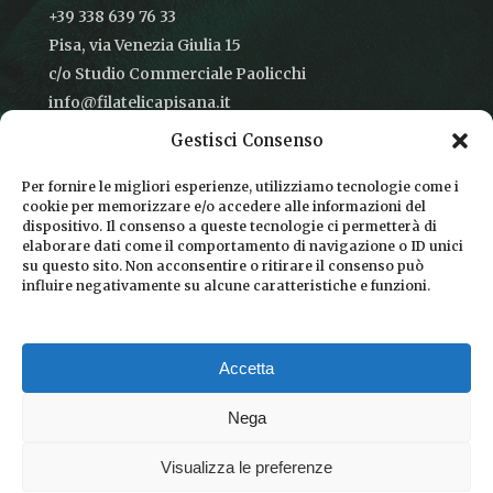
+39 338 639 76 33
Pisa, via Venezia Giulia 15
c/o Studio Commerciale Paolicchi
info@filatelicapisana.it
Gestisci Consenso
Per fornire le migliori esperienze, utilizziamo tecnologie come i
cookie per memorizzare e/o accedere alle informazioni del
CONDIZIONI DI VENDITA
dispositivo. Il consenso a queste tecnologie ci permetterà di
elaborare dati come il comportamento di navigazione o ID unici
INFORMATIVA SULLA PRIVACY
su questo sito. Non acconsentire o ritirare il consenso può
influire negativamente su alcune caratteristiche e funzioni.
COOKIE POLICY
DICONO DI NOI
Accetta
CHI SIAMO
Nega
Visualizza le preferenze
© 2026 Filatelica Pisana.