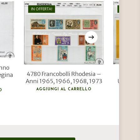
IN OFFERTA!
IN OFFERTA
€
26,00
€
18,00
Anno
4780 Francobolli Rhodesia –
4785 Fra
egina
Anni 1965, 1966, 1968, 1973
Uganda 
AGGIUNGI AL CARRELLO
AGGIU
O