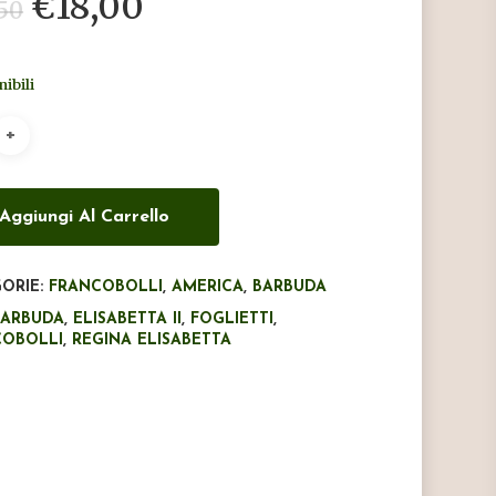
Il
Il
€
18,00
,50
prezzo
prezzo
originale
attuale
nibili
era:
è:
€25,50.
€18,00.
Aggiungi Al Carrello
ORIE:
FRANCOBOLLI
,
AMERICA
,
BARBUDA
BARBUDA
,
ELISABETTA II
,
FOGLIETTI
,
COBOLLI
,
REGINA ELISABETTA