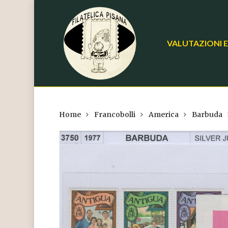
Skip
to
main
VALUTAZIONI E
content
Home
Francobolli
America
Barbuda