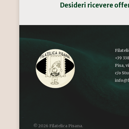
Desideri ricevere off
Filatel
+39 338
Pisa, v
c/o St
info@fi
© 2026 Filatelica Pisana.