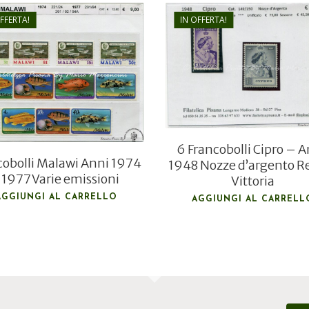
OFFERTA!
IN OFFERTA!
€
45,00
€
25,00
€
9,00
€
6,00
6 Francobolli Cipro – 
cobolli Malawi Anni 1974
1948 Nozze d’argento R
 1977 Varie emissioni
Vittoria
AGGIUNGI AL CARRELLO
AGGIUNGI AL CARRELL