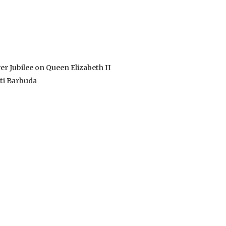
er Jubilee on Queen Elizabeth II
ati Barbuda
0