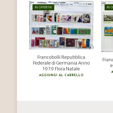
IN OFFERTA!
IN 
€
24,00
€
15,00
Francobolli Repubblica
Fran
Federale di Germania Anno
e
1979 Flora Natale
AGGIUNGI AL CARRELLO