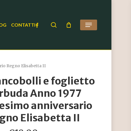
search
FACEBOOK
OG
CONTATTI
Menu
io Regno Elisabetta II
ancobolli e foglietto
rbuda Anno 1977
esimo anniversario
gno Elisabetta II