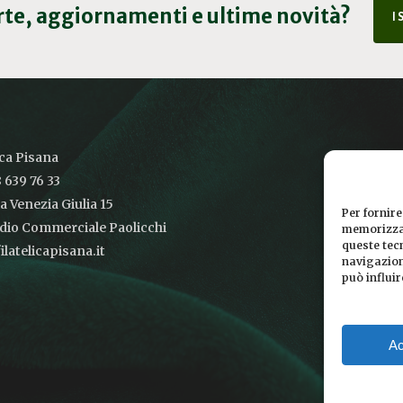
erte, aggiornamenti e ultime novità?
I
ica Pisana
 639 76 33
ia Venezia Giulia 15
Per fornire
udio Commerciale Paolicchi
memorizzar
queste tec
latelicapisana.it
navigazione
può influi
Ac