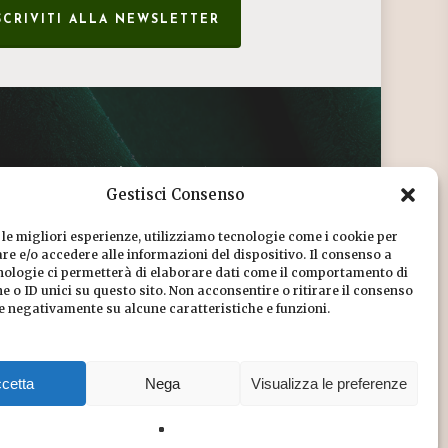
SCRIVITI ALLA NEWSLETTER
CONDIZIONI DI VENDITA
Gestisci Consenso
INFORMATIVA SULLA PRIVACY
 le migliori esperienze, utilizziamo tecnologie come i cookie per
COOKIE POLICY
e e/o accedere alle informazioni del dispositivo. Il consenso a
nologie ci permetterà di elaborare dati come il comportamento di
DICONO DI NOI
 o ID unici su questo sito. Non acconsentire o ritirare il consenso
re negativamente su alcune caratteristiche e funzioni.
CHI SIAMO
cetta
Nega
Visualizza le preferenze
Share