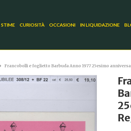
 STIME
CURIOSITÀ
OCCASIONI
IN LIQUIDAZIONE
BL
Francobolli e foglietto Barbuda Anno 1977 25esimo anniversar
Fr
Ba
25
Re